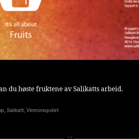
kan du høste fruktene av Salikatts arbeid.
pp
,
Salikatt
,
Vinmonopolet