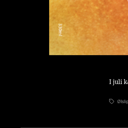
I juli 
Ølsli
Stikkord