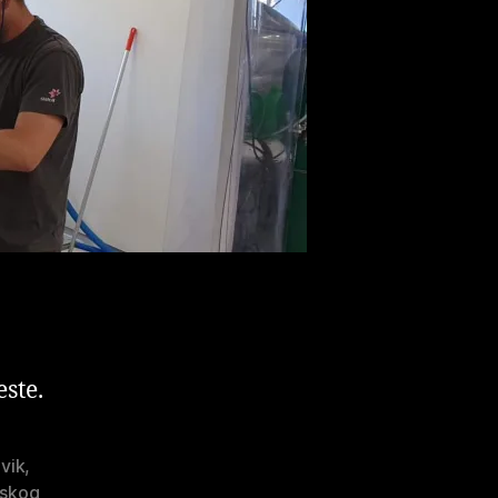
ste.
vik
,
eskog