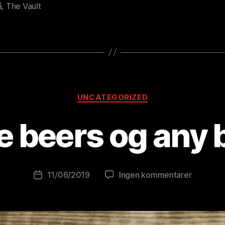
å
,
The Vault
Kategorier
A
UNCATEGORIZED
v
B
 beers og any 
r
e
w
o
Innleggsforfatter
til
11/06/2019
Ingen kommentarer
Publiseringsdato
lu
Some
ti
beers
o
og
ni
any