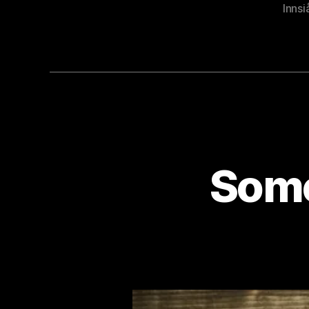
Innsi
Some