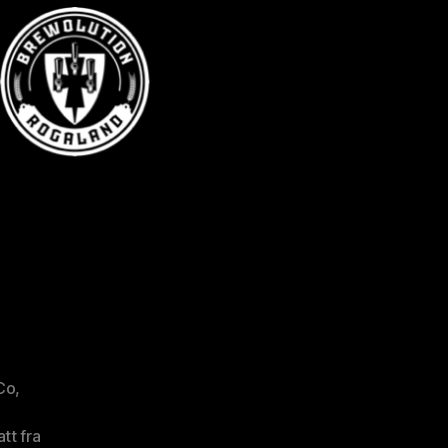
Co
,
att fra