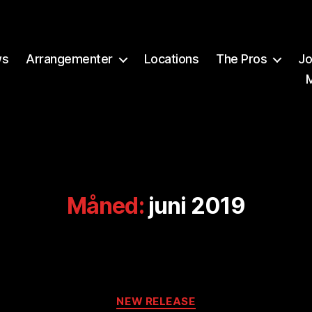
ws
Arrangementer
Locations
The Pros
Jo
Måned:
juni 2019
Kategorier
A
NEW RELEASE