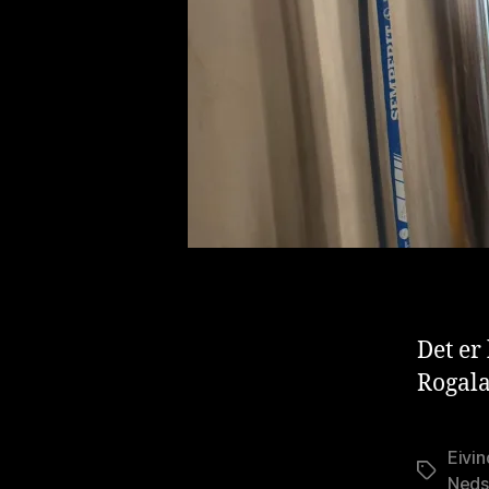
Det er 
Rogala
Eivin
Stikkord
Neds