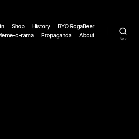
in
Shop
History
BYO RogaBeer
Meme-o-rama
Propaganda
About
Søk