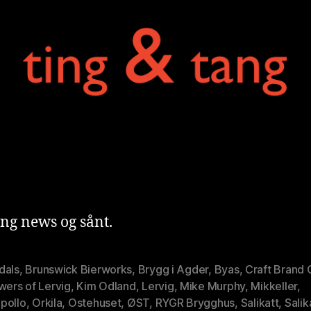
t
ng news og sånt.
dals
,
Brunswick Bierworks
,
Brygg i Agder
,
Byas
,
Craft Brand 
wers of Lervig
,
Kim Odland
,
Lervig
,
Mike Murphy
,
Mikkeller
,
pollo
,
Orkila
,
Ostehuset
,
ØST
,
RYGR Brygghus
,
Salikatt
,
Salik