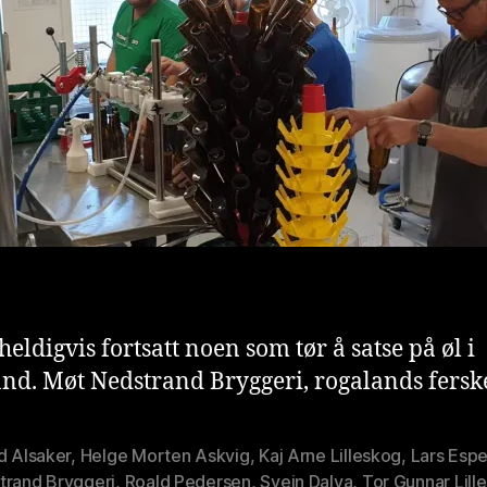
heldigvis fortsatt noen som tør å satse på øl i
nd. Møt Nedstrand Bryggeri, rogalands ferske
d Alsaker
,
Helge Morten Askvig
,
Kaj Arne Lilleskog
,
Lars Espe
trand Bryggeri
,
Roald Pedersen
,
Svein Dalva
,
Tor Gunnar Lill