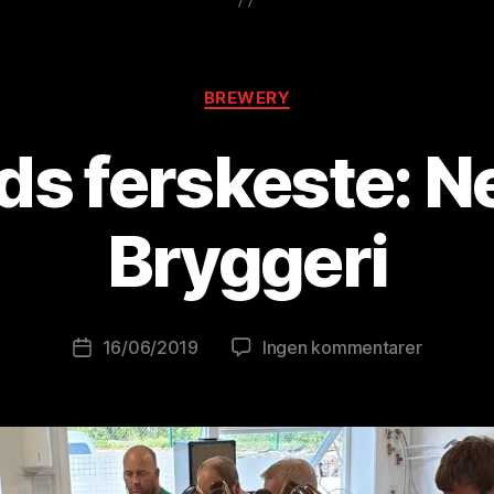
Kategorier
BREWERY
ds ferskeste: N
A
v
B
Bryggeri
r
e
w
o
Innleggsforfatter
til
16/06/2019
Ingen kommentarer
Publiseringsdato
lu
Rogalan
ti
ferskest
o
Nedstra
ni
Bryggeri
s
t