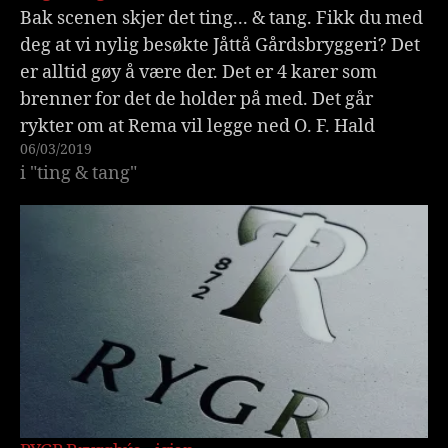
Bak scenen skjer det ting... & tang. Fikk du med
deg at vi nylig besøkte Jåttå Gårdsbryggeri? Det
er alltid gøy å være der. Det er 4 karer som
brenner for det de holder på med. Det går
rykter om at Rema vil legge ned O. F. Hald
06/03/2019
Bryggeri i…
i "ting & tang"