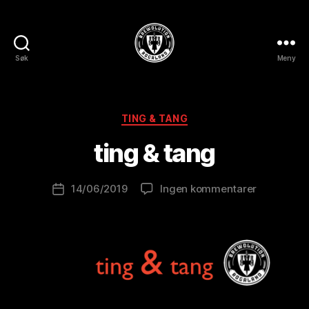
Søk
Meny
BREWOLUTION
A
ROGALAND
v
B
Kategorier
TING & TANG
r
e
ting & tang
w
o
Innleggsforfatter
til
14/06/2019
Ingen kommentarer
l
Publiseringsdato
ting
u
&
ti
tang
o
n
is
t