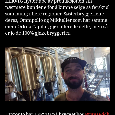
LERVIG
flytter noe av produksjonen sin
nærmere kundene for å kunne selge så ferskt øl
som mulig i flere regioner. Søsterbryggeriene
deres, Omnipollo og Mikkeller som har samme
eier i Orkila Capital, gjør allerede dette, men så
er jo de 100% gjøkebryggerier.
I Toronto har LERVIG nå brygget hos
Brunswick