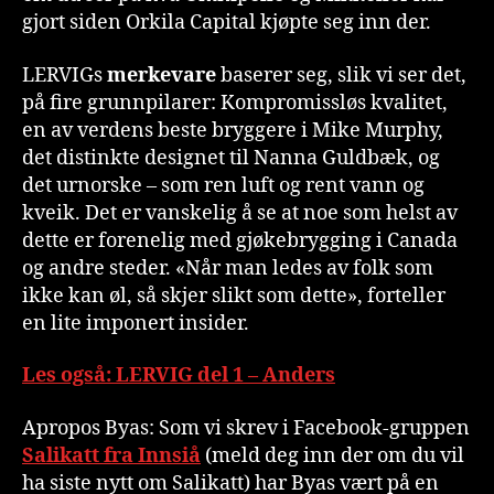
gjort siden Orkila Capital kjøpte seg inn der.
LERVIGs
merkevare
baserer seg, slik vi ser det,
på fire grunnpilarer: Kompromissløs kvalitet,
en av verdens beste bryggere i Mike Murphy,
det distinkte designet til Nanna Guldbæk, og
det urnorske – som ren luft og rent vann og
kveik. Det er vanskelig å se at noe som helst av
dette er forenelig med gjøkebrygging i Canada
og andre steder. «Når man ledes av folk som
ikke kan øl, så skjer slikt som dette», forteller
en lite imponert insider.
Les også: LERVIG del 1 – Anders
Apropos Byas: Som vi skrev i Facebook-gruppen
Salikatt fra Innsiå
(meld deg inn der om du vil
ha siste nytt om Salikatt) har Byas vært på en