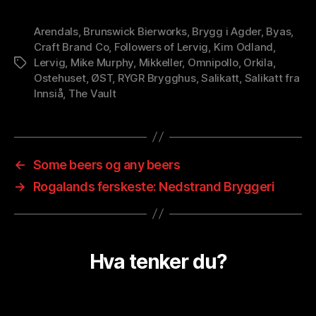
Arendals
,
Brunswick Bierworks
,
Brygg i Agder
,
Byas
,
Craft Brand Co
,
Followers of Lervig
,
Kim Odland
,
Lervig
,
Mike Murphy
,
Mikkeller
,
Omnipollo
,
Orkila
,
Stikkord
Ostehuset
,
ØST
,
RYGR Brygghus
,
Salikatt
,
Salikatt fra
Innsiå
,
The Vault
←
Some beers og any beers
→
Rogalands ferskeste: Nedstrand Bryggeri
Hva tenker du?