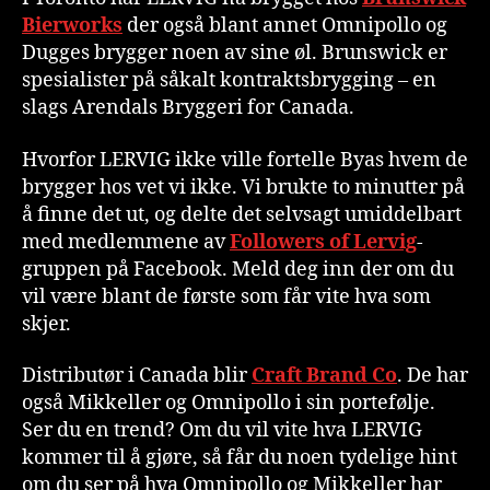
Bierworks
der også blant annet Omnipollo og
Dugges brygger noen av sine øl. Brunswick er
spesialister på såkalt kontraktsbrygging – en
slags Arendals Bryggeri for Canada.
Hvorfor LERVIG ikke ville fortelle Byas hvem de
brygger hos vet vi ikke. Vi brukte to minutter på
å finne det ut, og delte det selvsagt umiddelbart
med medlemmene av
Followers of Lervig
-
gruppen på Facebook. Meld deg inn der om du
vil være blant de første som får vite hva som
skjer.
Distributør i Canada blir
Craft Brand Co
. De har
også Mikkeller og Omnipollo i sin portefølje.
Ser du en trend? Om du vil vite hva LERVIG
kommer til å gjøre, så får du noen tydelige hint
om du ser på hva Omnipollo og Mikkeller har