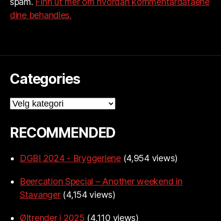
spam.
Finn ut mer om hvordan kommentardataene
dine behandles.
Categories
Categories
RECOMMENDED
DGBI 2024 - Bryggeriene
(4,954 views)
Beercation Special – Another weekend in
Stavanger
(4,154 views)
Øltrender i 2025
(4,110 views)