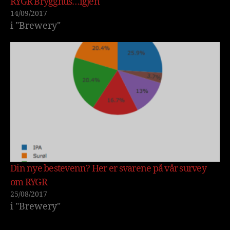
RYGR Brygghús…igjen
14/09/2017
i "Brewery"
Din nye bestevenn? Her er svarene på vår survey
om RYGR
25/08/2017
i "Brewery"