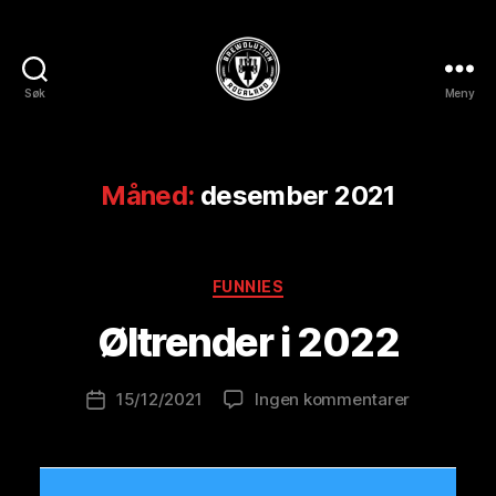
Søk
Meny
BREWOLUTION
ROGALAND
Måned:
desember 2021
A
v
B
Kategorier
FUNNIES
r
e
Øltrender i 2022
w
o
Innleggsforfatter
til
15/12/2021
Ingen kommentarer
l
Publiseringsdato
Øltrender
u
i
ti
2022
o