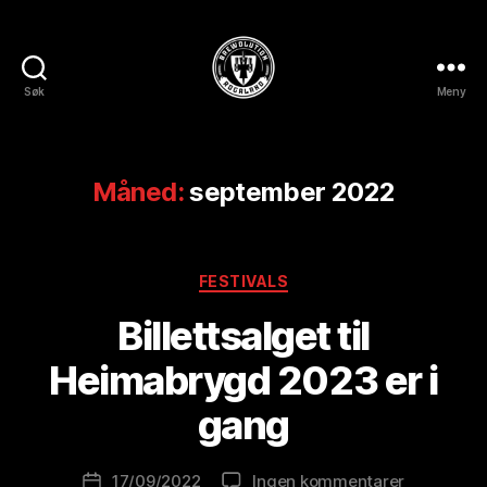
Søk
Meny
BREWOLUTION
ROGALAND
Måned:
september 2022
Kategorier
FESTIVALS
A
Billettsalget til
v
B
Heimabrygd 2023 er i
r
e
gang
w
o
Innleggsforfatter
til
17/09/2022
Ingen kommentarer
l
Publiseringsdato