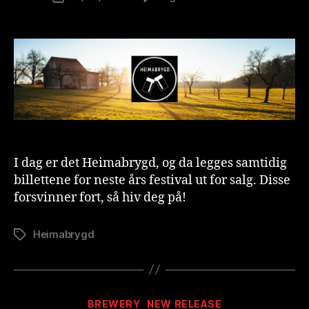
Billettsalg
u
til
ti
Heimabry
o
2023
n
er
is
i
t
gang
I dag er det Heimabrygd, og da legges samtidig
billettene for neste års festival ut for salg. Disse
forsvinner fort, så hiv deg på!
Heimabrygd
Stikkord
A
v
B
Kategorier
BREWERY
NEW RELEASE