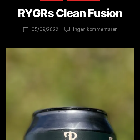
r
e
RYGRs Clean Fusion
w
o
Innleggsforfatter
til
05/09/2022
Ingen kommentarer
l
Publiseringsdato
RYGRs
u
Clean
ti
Fusion
o
n
is
t