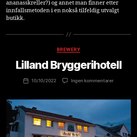
ananasskreller?) og annet man finner etter
innfallsmetoden i en nokså tilfeldig utvalgt
butikk.
A
v
B
Kategorier
BREWERY
r
e
Lilland Bryggerihotell
w
o
Innleggsforfatter
til
10/10/2022
Ingen kommentarer
l
Publiseringsdato
Lilland
u
Bryggeriho
ti
o
n
is
t