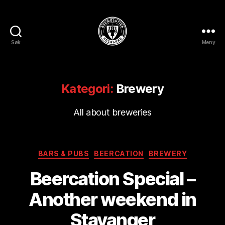
Søk
Meny
BREWOLUTION
ROGALAND
Kategori:
Brewery
All about breweries
Kategorier
BARS & PUBS
BEERCATION
BREWERY
A
Beercation Special –
v
B
Another weekend in
r
e
Stavanger
w