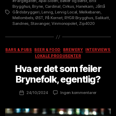
#Fargegaten
,
Apal Sideri
,
Bøker og Børst
,
Brix
Brygghus
,
Bryne
,
Cardinal
,
Cirkus
,
Hanekam
,
Jåttå
Gårdsbryggeri
,
Lervig
,
Lervig Local
,
Melkebaren
,
Stikkord
Mellombels
,
ØST
,
På Kornet
,
RYGR Brygghus
,
Salikatt
,
Sandnes
,
Stavanger
,
Vinmonopolet
,
Zip4020
Kategorier
BARS & PUBS
BEER & FOOD
BREWERY
INTERVIEWS
A
LOKALE PRODUSENTER
v
B
Hva er det som feiler
r
e
Brynefolk, egentlig?
w
o
Innleggsforfatter
til
24/10/2024
Ingen kommentarer
l
Publiseringsdato
Hva
u
er
ti
det
o
som
n