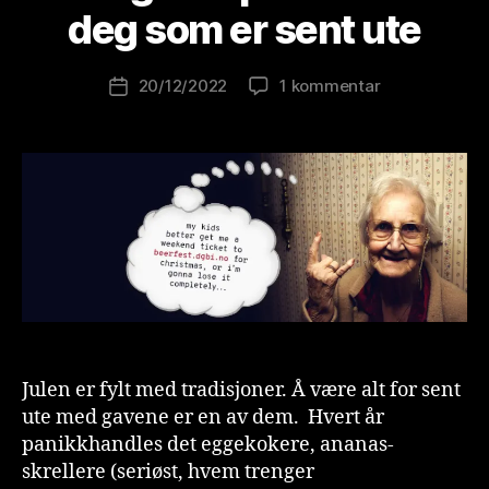
e
deg som er sent ute
w
o
Innleggsforfatter
til
20/12/2022
1 kommentar
l
Publiseringsdato
Julegavetips
u
fra
ti
BR
o
til
n
deg
is
som
t
er
sent
ute
Julen er fylt med tradisjoner. Å være alt for sent
ute med gavene er en av dem. Hvert år
panikkhandles det eggekokere, ananas-
skrellere (seriøst, hvem trenger