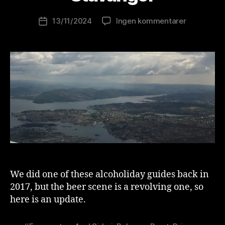
o
Innleggsforfatter
til
13/11/2024
Ingen kommentarer
l
Publiseringsdato
Beercation
u
Special
ti
–
o
Another
n
weekend
is
in
t
Stavanger
We did one of these alcoholiday guides back in
2017, but the beer scene is a revolving one, so
here is an update.