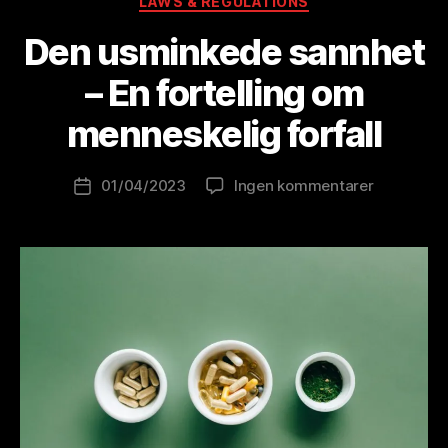
LAWS & REGULATIONS
A
Den usminkede sannhet
v
B
– En fortelling om
r
e
menneskelig forfall
w
o
Innleggsforfatter
til
01/04/2023
Ingen kommentarer
l
Publiseringsdato
Den
u
usminked
ti
sannhet
o
–
n
En
is
fortelling
t
om
menneskel
forfall