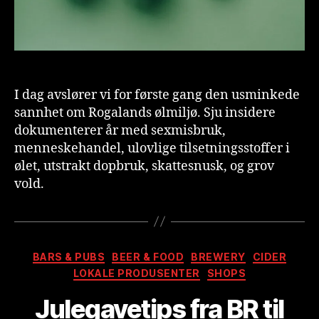
I dag avslører vi for første gang den usminkede
sannhet om Rogalands ølmiljø. Sju insidere
dokumenterer år med sexmisbruk,
menneskehandel, ulovlige tilsetningsstoffer i
ølet, utstrakt dopbruk, skattesnusk, og grov
vold.
Kategorier
BARS & PUBS
BEER & FOOD
BREWERY
CIDER
A
LOKALE PRODUSENTER
SHOPS
v
B
Julegavetips fra BR til
r