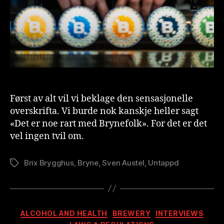
Først av alt vil vi beklage den sensasjonelle
overskrifta. Vi burde nok kanskje heller sagt
«Det er noe rart med Brynefolk». For det er det
vel ingen tvil om.
Brix Brygghus
,
Bryne
,
Sven Austel
,
Untappd
Stikkord
Kategorier
ALCOHOL AND HEALTH
BREWERY
INTERVIEWS