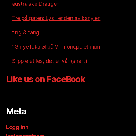
australske Draugen
Tre på gaten: Lys i enden av kanylen
ting & tang
13 nye lokaløl på Vinmonopolet i juni
Slipp ølet løs, det er vår (snart)
Like us on FaceBook
Meta
Logg inn