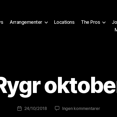
ws
Arrangementer
Locations
The Pros
Jo
A
v
Rygr oktobe
B
r
e
w
o
Innleggsforfatter
til
24/10/2018
Ingen kommentarer
Publiseringsdato
lu
Rygr