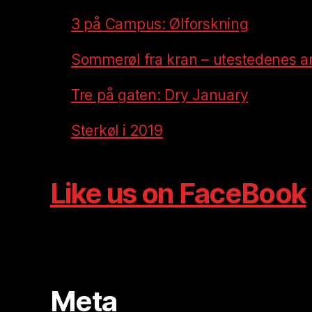
3 på Campus: Ølforskning
Sommerøl fra kran – utestedenes a
Tre på gaten: Dry January
Sterkøl i 2019
Like us on FaceBook
Meta