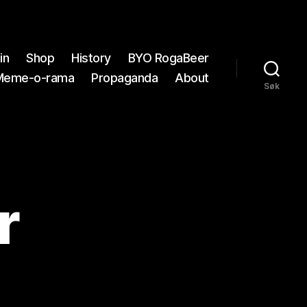
in
Shop
History
BYO RogaBeer
Meme-o-rama
Propaganda
About
Søk
r