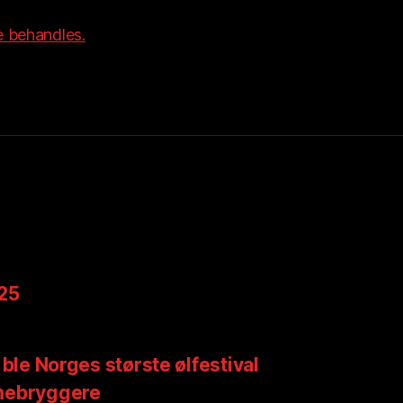
 behandles.
025
 ble Norges største ølfestival
mebryggere