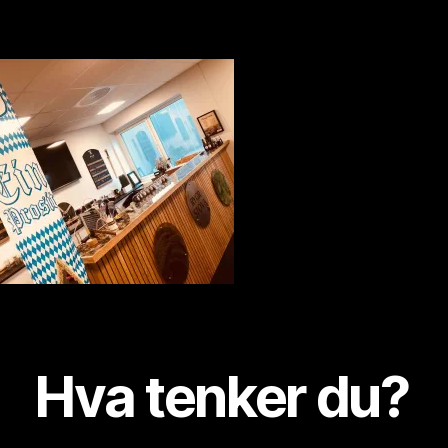
ti
oktober
o
ni
s
t
Hva tenker du?