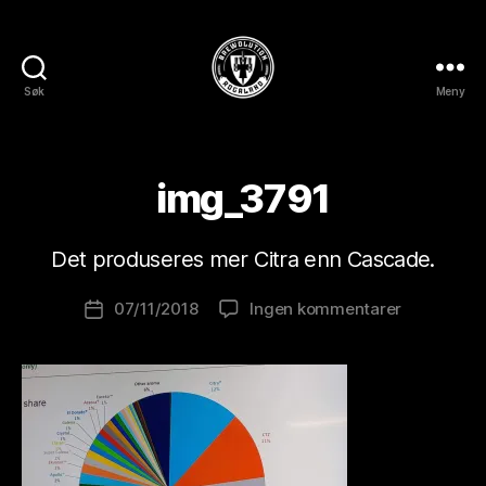
Søk
Meny
BREWOLUTION
ROGALAND
A
v
img_3791
B
r
e
Det produseres mer Citra enn Cascade.
w
o
Innleggsforfatter
til
07/11/2018
Ingen kommentarer
l
Publiseringsdato
img_3791
u
ti
o
n
is
t