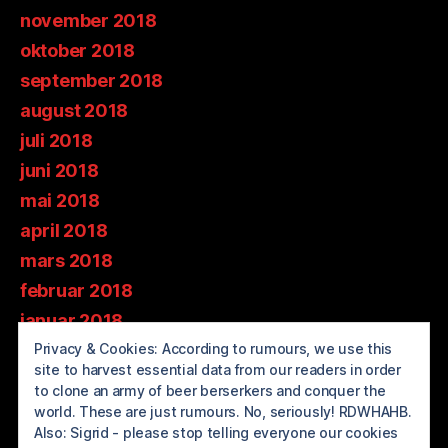
november 2018
oktober 2018
september 2018
august 2018
juli 2018
juni 2018
mai 2018
april 2018
mars 2018
februar 2018
januar 2018
Privacy & Cookies: According to rumours, we use this
desember 2017
site to harvest essential data from our readers in order
november 2017
to clone an army of beer berserkers and conquer the
oktober 2017
world. These are just rumours. No, seriously! RDWHAHB.
Also: Sigrid - please stop telling everyone our cookies
september 2017