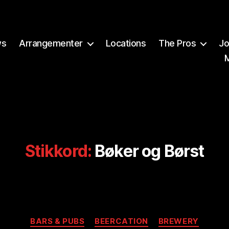
ws
Arrangementer
Locations
The Pros
Jo
Stikkord:
Bøker og Børst
Kategorier
BARS & PUBS
BEERCATION
BREWERY