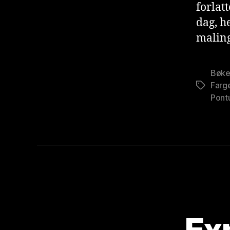
forlat
dag, h
maling
Bøke
Farg
Stikkord
Pont
Ex