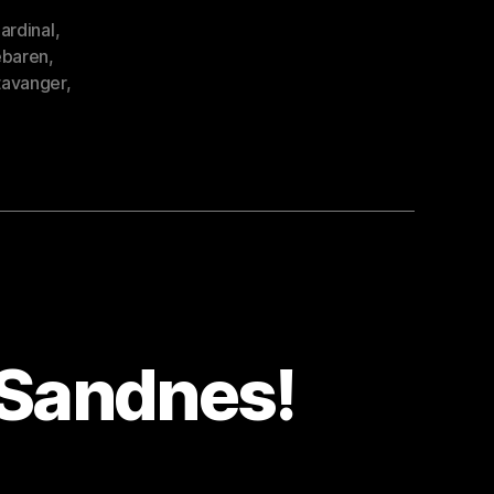
ardinal
,
ebaren
,
tavanger
,
 Sandnes!