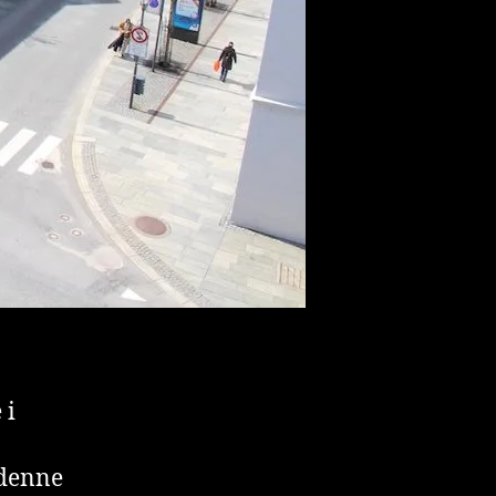
 i
 denne