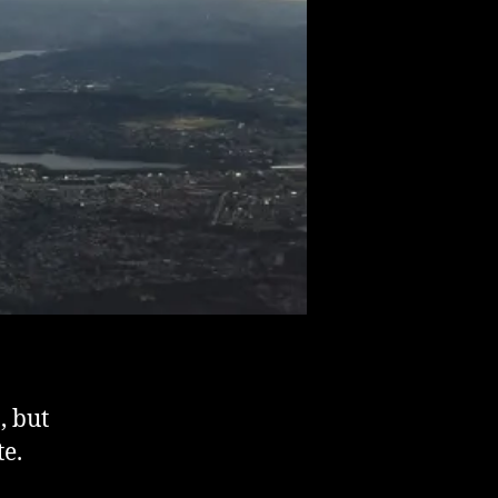
, but
te.