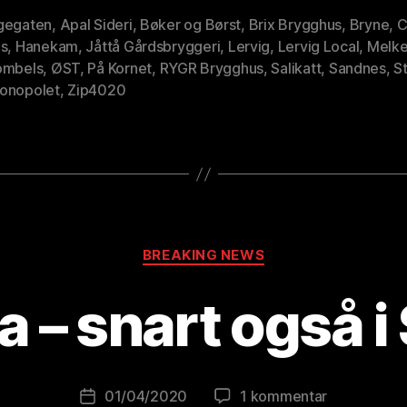
gegaten
,
Apal Sideri
,
Bøker og Børst
,
Brix Brygghus
,
Bryne
,
C
us
,
Hanekam
,
Jåttå Gårdsbryggeri
,
Lervig
,
Lervig Local
,
Melk
ombels
,
ØST
,
På Kornet
,
RYGR Brygghus
,
Salikatt
,
Sandnes
,
S
onopolet
,
Zip4020
Kategorier
A
BREAKING NEWS
v
B
a – snart også i
r
e
w
o
Innleggsforfatter
til
01/04/2020
1 kommentar
Publiseringsdato