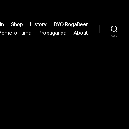
in
Shop
History
BYO RogaBeer
Meme-o-rama
Propaganda
About
Søk