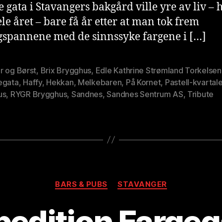
te gata i Stavangers bakgård ville yre av liv – 
ele året – bare få år etter at man tok frem
spannene med de sinnssyke fargene i […]
r og Børst
,
Brix Brygghus
,
Edle Kathrine Strømland Torkelsen
egata
,
Haffy
,
Hekkan
,
Melkebaren
,
På Kornet
,
Pastell-kvartal
us
,
RYGR Brygghus
,
Sandnes
,
Sandnes Sentrum AS
,
Tribute
Kategorier
A
BARS & PUBS
STAVANGER
v
B
pedition Fargeg
r