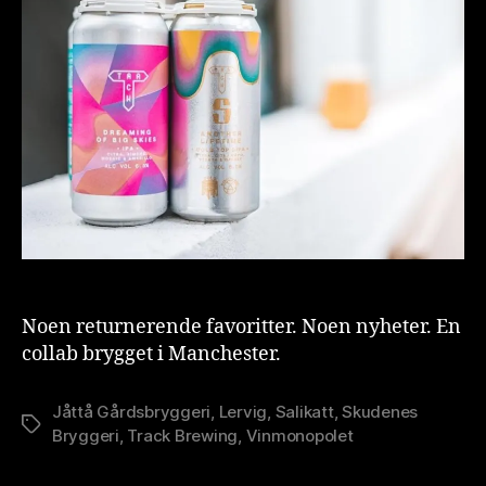
Noen returnerende favoritter. Noen nyheter. En
collab brygget i Manchester.
Jåttå Gårdsbryggeri
,
Lervig
,
Salikatt
,
Skudenes
Stikkord
Bryggeri
,
Track Brewing
,
Vinmonopolet