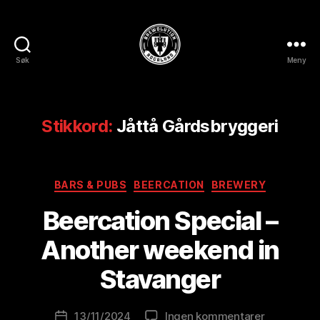
Søk
Meny
BREWOLUTION
ROGALAND
Stikkord:
Jåttå Gårdsbryggeri
Kategorier
BARS & PUBS
BEERCATION
BREWERY
A
Beercation Special –
v
B
Another weekend in
r
e
Stavanger
w
o
Innleggsforfatter
til
13/11/2024
Ingen kommentarer
l
Publiseringsdato