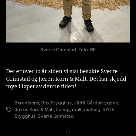
Sverre Grimstad. Foto: BR
Det er over to år siden vi sist besøkte Sverre
Grimstad og Jæren Korn & Malt. Det har skjedd
mye i løpet av denne tiden!
Berentsens
,
Brix Brygghus
,
Jåttå Gårdsbryggeri
,
Jæren Korn & Malt
,
Lervig
,
malt
,
malting
,
RYGR
Stikkord
Brygghus
,
Sverre Grimstad
A