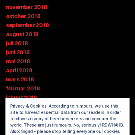
november 2018
oktober 2018
september 2018
august 2018
juli 2018
juni 2018
mai 2018
april 2018
mars 2018
februar 2018
januar 2018
desember 2017
Privacy & Cookies: According to rumours, we use this
site to harvest essential data from our readers in order
november 2017
to clone an army of beer berserkers and conquer the
oktober 2017
world. These are just rumours. No, seriously! RDWHAHB.
Also: Sigrid - please stop telling everyone our cookies
september 2017