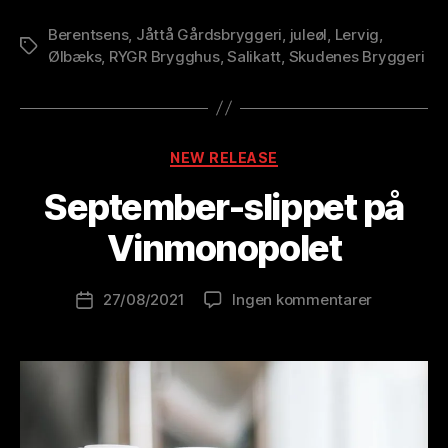
Berentsens
,
Jåttå Gårdsbryggeri
,
juleøl
,
Lervig
,
Stikkord
Ølbæks
,
RYGR Brygghus
,
Salikatt
,
Skudenes Bryggeri
A
Kategorier
NEW RELEASE
v
B
September-slippet på
r
e
Vinmonopolet
w
o
Innleggsforfatter
til
27/08/2021
Ingen kommentarer
l
Publiseringsdato
September
u
slippet
ti
på
o
Vinmonopo
n
is
t