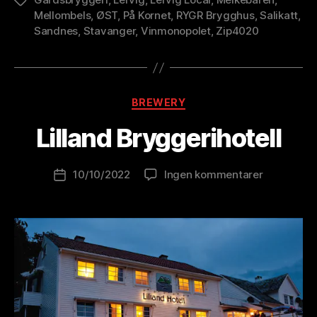
Stikkord
Mellombels
,
ØST
,
På Kornet
,
RYGR Brygghus
,
Salikatt
,
Sandnes
,
Stavanger
,
Vinmonopolet
,
Zip4020
A
v
B
Kategorier
BREWERY
r
e
Lilland Bryggerihotell
w
o
Innleggsforfatter
til
10/10/2022
Ingen kommentarer
l
Publiseringsdato
Lilland
u
Bryggeriho
ti
o
n
is
t