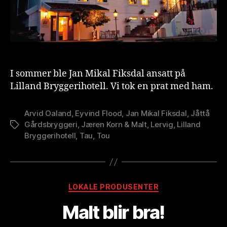
I sommer ble Jan Mikal Fiksdal ansatt på
Lilland Bryggerihotell. Vi tok en prat med ham.
Arvid Oaland
,
Eyvind Flood
,
Jan Mikal Fiksdal
,
Jåttå
Gårdsbryggeri
,
Jæren Korn & Malt
,
Lervig
,
Lilland
Stikkord
Bryggerihotell
,
Tau
,
Tou
A
v
B
Kategorier
LOKALE PRODUSENTER
r
e
Malt blir bra!
w