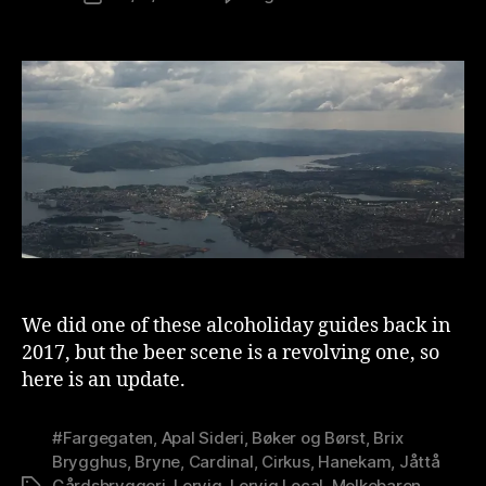
Beercation
u
Special
ti
–
o
Another
n
weekend
is
in
t
Stavanger
We did one of these alcoholiday guides back in
2017, but the beer scene is a revolving one, so
here is an update.
#Fargegaten
,
Apal Sideri
,
Bøker og Børst
,
Brix
Brygghus
,
Bryne
,
Cardinal
,
Cirkus
,
Hanekam
,
Jåttå
Gårdsbryggeri
,
Lervig
,
Lervig Local
,
Melkebaren
,