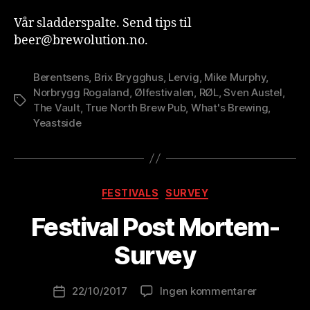
Vår sladderspalte. Send tips til
beer@brewolution.no.
Berentsens
,
Brix Brygghus
,
Lervig
,
Mike Murphy
,
Norbrygg Rogaland
,
Ølfestivalen
,
RØL
,
Sven Austel
,
Stikkord
The Vault
,
True North Brew Pub
,
What's Brewing
,
Yeastside
A
Kategorier
FESTIVALS
SURVEY
v
B
Festival Post Mortem-
r
e
Survey
w
o
Innleggsforfatter
til
22/10/2017
Ingen kommentarer
l
Publiseringsdato
Festival
u