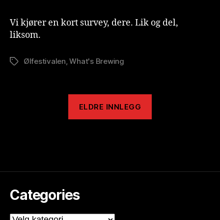
Post
ti
Mortem-
o
Vi kjører en kort survey, dere. Lik og del,
Survey
n
liksom.
is
t
Ølfestivalen
,
What's Brewing
Stikkord
ELDRE INNLEGG
Categories
Categories