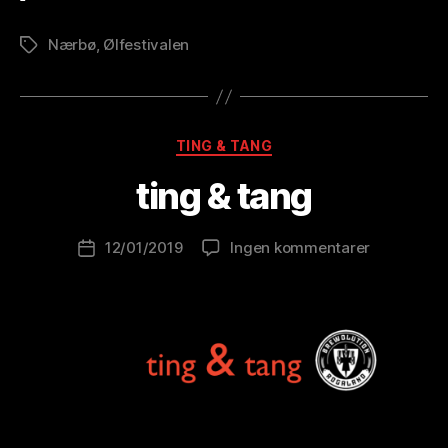
Nærbø
,
Ølfestivalen
Stikkord
A
v
B
Kategorier
TING & TANG
r
e
ting & tang
w
o
Innleggsforfatter
til
12/01/2019
Ingen kommentarer
l
Publiseringsdato
ting
u
&
ti
tang
o
n
is
t