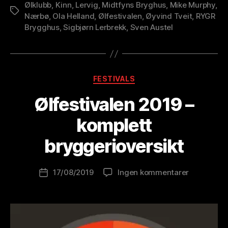
Ølklubb
,
Kinn
,
Lervig
,
Midtfyns Bryghus
,
Mike Murphy
,
Stikkord
Nærbø
,
Ola Helland
,
Ølfestivalen
,
Øyvind Tveit
,
RYGR
Brygghus
,
Sigbjørn Lerbrekk
,
Sven Austel
Kategorier
FESTIVALS
A
Ølfestivalen 2019 –
v
B
komplett
r
e
bryggerioversikt
w
o
Innleggsforfatter
til
17/08/2019
Ingen kommentarer
l
Publiseringsdato
Ølfestival
u
2019
ti
–
o
komplett
n
bryggeriov