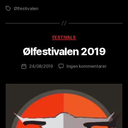
Ølfestivalen
Stikkord
A
v
B
Kategorier
FESTIVALS
r
e
Ølfestivalen 2019
w
o
Innleggsforfatter
til
24/08/2019
Ingen kommentarer
l
Publiseringsdato
Ølfestival
u
2019
ti
o
n
is
t