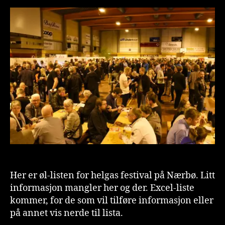
Øl-
o
lista
n
[Oppdatert
is
t
Her er øl-listen for helgas festival på Nærbø. Litt
informasjon mangler her og der. Excel-liste
kommer, for de som vil tilføre informasjon eller
på annet vis nerde til lista.