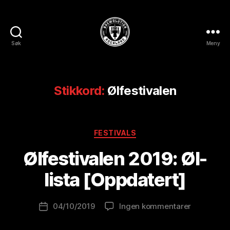
Søk
Meny
BREWOLUTION
ROGALAND
Stikkord:
Ølfestivalen
A
Kategorier
FESTIVALS
v
B
Ølfestivalen 2019: Øl-
r
e
lista [Oppdatert]
w
o
Innleggsforfatter
til
04/10/2019
Ingen kommentarer
l
Publiseringsdato
Ølfestival
u
2019:
ti