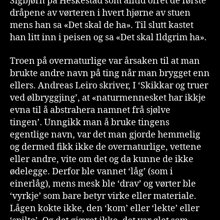
Sigbjørn på Heskestad som alltid ofret de første
dråpene av vørteren i hvert hjørne av stuen
mens han sa «Det skal de ha». Til slutt kastet
han litt inn i peisen og sa «Det skal Ildgrim ha».
Troen på overnaturlige var årsaken til at man
brukte andre navn på ting når man brygget enn
ellers. Andreas Leiro skriver, I ‘Skikkar og truer
ved ølbryggjing’, at «naturmennesket har ikkje
evna til å abstrahera namnet frå sjølve
tingen’. Unngikk man å bruke tingens
egentlige navn, var det man gjorde hemmelig
og dermed fikk ikke de overnaturlige, vettene
eller andre, vite om det og da kunne de ikke
ødelegge. Derfor ble vannet ‘låg’ (som i
einerlåg), mens mesk ble ‘drav’ og vørter ble
‘vyrkje’ som bare betyr virke eller materiale.
Lågen kokte ikke, den ‘kom’ eller ‘lekte’ eller