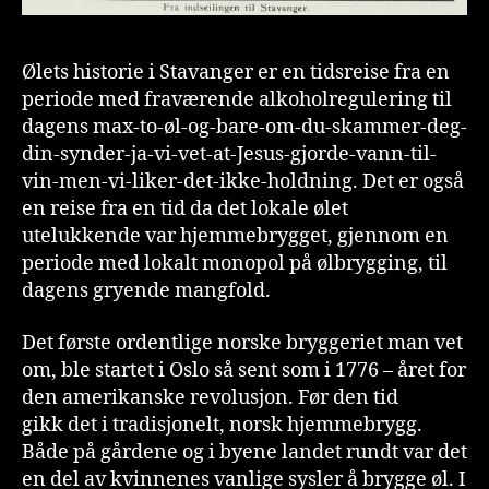
Ølets historie i Stavanger er en tidsreise fra en
periode med fraværende alkoholregulering til
dagens max-to-øl-og-bare-om-du-skammer-deg-
din-synder-ja-vi-vet-at-Jesus-gjorde-vann-til-
vin-men-vi-liker-det-ikke-holdning. Det er også
en reise fra en tid da det lokale ølet
utelukkende var hjemmebrygget, gjennom en
periode med lokalt monopol på ølbrygging, til
dagens gryende mangfold.
Det første ordentlige norske bryggeriet man vet
om, ble startet i Oslo så sent som i 1776 – året for
den amerikanske revolusjon. Før den tid
gikk det i tradisjonelt, norsk hjemmebrygg.
Både på gårdene og i byene landet rundt var det
en del av kvinnenes vanlige sysler å brygge øl. I