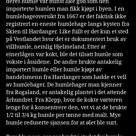
deres humle var minst like god som den
importerte humlen man fikk kjøpt i byen. I en
humlehageoversikt fra 1667 er det faktisk ikke
registrert en eneste humlehage langs kysten fra
Skien til Hardanger. Like fullt er det kun et sted
på Vestlandet hvor det er dokumentert bruk av
villhumle, nemlig Hjelmeland; Etter at
einerlågen var kokt, ble det tilsatt humle som
vokste i åssidene. De andre brukte antakelig
importert humle eller humle kjøpt av
handelsmenn fra Hardanger som hadde et vell
av humlehager. De humlehager man kjenner
fra Rogaland, er antakelig plantet i det attende
århundret. Fra Klepp, hvor de kokte vørteren
lenge for å konsentrere den, vet vi at de brukte
1/2 til 3/4 kg humle per tønne med malt. Mye
humle reduserte sjansen for at ølet ble surt.