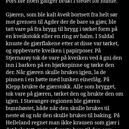
Pors ble noen ganger brukt i stedet for humle.
Gjæren, som ble kalt
kveik
bortsett fra helt sør
mot grensen til Agder der de bare sa gjær, ble
tatt vare på fra brygg til brygg i tørket form på
en kveikstokk eller en ring av halm. I Suldal
knuste de gjærflakene etter at disse var tørket,
og oppbevarte kveiken i papirposer. På
Stjernarøy tok de vare på kveiken ved å gni den
inn i barken på en bjørkepinne og tørke den
der. Når gjæren skulle brukes igjen, la de
pinnen i en bøtte med lunken einerlåg. På
Klepp brukte de gjærstokk. Alle som brygget,
tok vare på gjæren, tørket den og brukte den om
igjen. I Stavanger-regionen ble gjæren
bunnhøstet, både når den skulle brukes til
neste øl og når den skulle brukes til baking. På
Helleland regnet man ikke krausen som gjær i