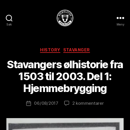
Søk
Meny
BREWOLUTION
ROGALAND
Kategorier
HISTORY
STAVANGER
A
Stavangers ølhistorie fra
v
B
1503 til 2003. Del 1:
r
e
Hjemmebrygging
w
o
Innleggsforfatter
til
06/08/2017
2 kommentarer
l
Publiseringsdato
Stavangers
u
ølhistorie
ti
fra
o
1503
n