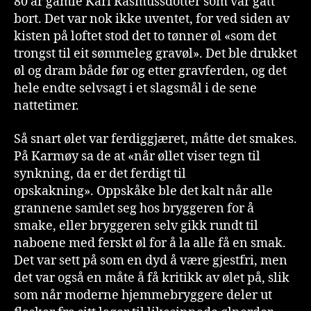
80 år gamle Kari Rasmussdotter som var gått
bort. Det var nok ikke uventet, for ved siden av
kisten på loftet stod det to tønner øl «som det
trongst til eit sømmeleg gravøl». Det ble drukket
øl og dram både før og etter gravferden, og det
hele endte selvsagt i et slagsmål i de sene
nattetimer.
Så snart ølet var ferdiggjæret, måtte det smakes.
På Karmøy sa de at «når øllet viser tegn til
synkning, da er det ferdigt til
opskakning». Oppskåke ble det kalt når alle
grannene samlet seg hos bryggeren for å
smake, eller bryggeren selv gikk rundt til
naboene med ferskt øl for å la alle få en smak.
Det var sett på som en dyd å være gjestfri, men
det var også en måte å få kritikk av ølet på, slik
som når moderne hjemmebryggere deler ut