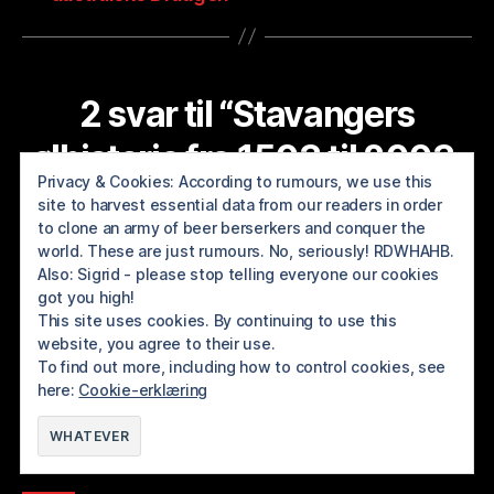
2 svar til “Stavangers
ølhistorie fra 1503 til 2003.
Privacy & Cookies: According to rumours, we use this
Del 1: Hjemmebrygging”
site to harvest essential data from our readers in order
to clone an army of beer berserkers and conquer the
world. These are just rumours. No, seriously! RDWHAHB.
Also: Sigrid - please stop telling everyone our cookies
got you high!
Stavangers ølhistorie fra 1503 til 2003. Del 3: En
This site uses cookies. By continuing to use this
sier:
by i krig | BREWOLUTION ROGALAND
website, you agree to their use.
20/08/2017 kl 15:41
To find out more, including how to control cookies, see
here:
Cookie-erklæring
[…] KILDER: Se Del 1 […]