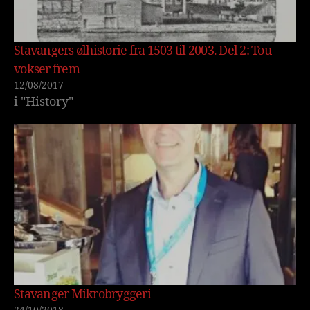
Stavangers ølhistorie fra 1503 til 2003. Del 2: Tou
vokser frem
12/08/2017
i "History"
Stavanger Mikrobryggeri