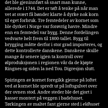
det ble gjeninnført så snart man kunne,
allerede i 1744. Det er tøft å tenke på når man
vet at svært få bønder klarte å dyrke nok korn
til eget forbruk. Tre femtedeler av kornet som
ble dyrket i Norge var forøvrig havre. Mindre
enn en femtedel var bygg. Denne fordelingen
vedvarte helt frem til 1800-tallet. Bygg til
brygging måtte derfor i stor grad importeres, og
dette kontrollerte danskene. Danskene skulle
mange år senere igjen ta kontroll over
ølproduksjonen i regionen vår da de kjøpte
Ringnes og siden la ned Tou. Digresjon slutt.
Spiringen av kornet foregikk gjerne på loftet
ved at kornet ble spredt ut på loftsgulvet over
der ovnen stod. Andre steder ble det gjort i
kasser montert på veggen i badehuset.
Tørkingen av maltet fant gjerne sted i
eldhuset