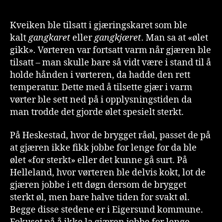
Kveiken ble tilsatt i gjæringskaret som ble
kalt
gangkaret
eller
gangkjæret
. Man sa at «ølet
gikk». Vørteren var fortsatt varm når gjæren ble
tilsatt – man skulle bare så vidt være i stand til å
holde hånden i vørteren, da hadde den rett
temperatur. Dette med å tilsette gjær i varm
vørter ble sett ned på i opplysningstiden da
man trodde det gjorde ølet spesielt sterkt.
På Heskestad, hvor de brygget råøl, passet de på
at gjæren ikke fikk jobbe for lenge for da ble
ølet «for sterkt» eller det kunne gå surt. På
Helleland, hvor vørteren ble delvis kokt, lot de
gjæren jobbe i ett døgn dersom de brygget
sterkt øl, men bare halve tiden for svakt øl.
Begge disse stedene er i Eigersund kommune.