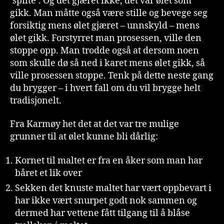
‘spilte’. Og det gjæret ikke, det var ølet som
gikk. Man måtte også være stille og bevege seg
forsiktig mens ølet gjæret – unnskyld – mens
ølet gikk. Forstyrret man prosessen, ville den
stoppe opp. Man trodde også at dersom noen
som skulle dø så ned i karet mens ølet gikk, så
ville prosessen stoppe. Tenk på dette neste gang
du brygger – i hvert fall om du vil brygge helt
tradisjonelt.
Fra Karmøy het det at det var tre mulige
grunner til at ølet kunne bli dårlig:
Kornet til maltet er fra en åker som man har
båret et lik over
Sekken det knuste maltet har vært oppbevart i
har ikke vært snurpet godt nok sammen og
dermed har vettene fått tilgang til å blåse