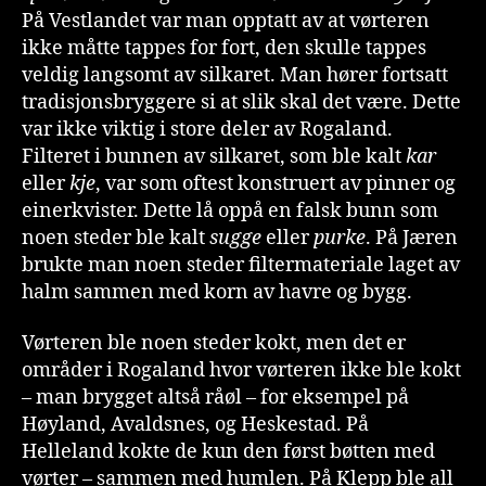
På Vestlandet var man opptatt av at vørteren
ikke måtte tappes for fort, den skulle tappes
veldig langsomt av silkaret. Man hører fortsatt
tradisjonsbryggere si at slik skal det være. Dette
var ikke viktig i store deler av Rogaland.
Filteret i bunnen av silkaret, som ble kalt
kar
eller
kje
, var som oftest konstruert av pinner og
einerkvister. Dette lå oppå en falsk bunn som
noen steder ble kalt
sugge
eller
purke
. På Jæren
brukte man noen steder filtermateriale laget av
halm sammen med korn av havre og bygg.
Vørteren ble noen steder kokt, men det er
områder i Rogaland hvor vørteren ikke ble kokt
– man brygget altså råøl – for eksempel på
Høyland, Avaldsnes, og Heskestad. På
Helleland kokte de kun den først bøtten med
vørter – sammen med humlen. På Klepp ble all