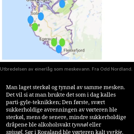
Utbredelsen av einerlåg som meskevann. Fra Odd Nordland.
Man laget sterkøl og tynnøl av samme mesken.
Det vil si at man brukte det som i dag kalles
parti-gyle-teknikken; Den første, svært
sukkerholdige avrenningen av vørteren ble
sterkøl, mens de senere, mindre sukkerholdige
dråpene ble alkoholsvakt
tynnøl
eller
spissøl
. Sør i Rogaland ble vørteren kalt
vyrkje
.