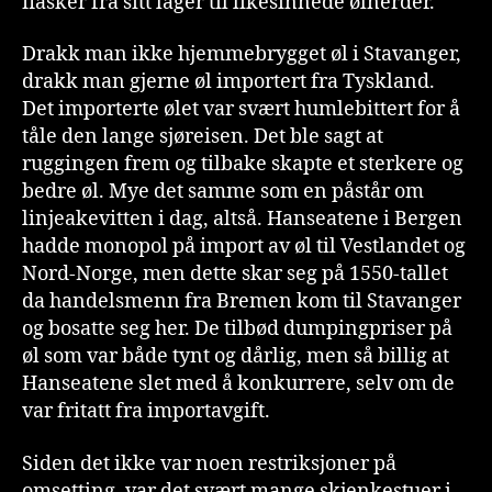
flasker fra sitt lager til likesinnede ølnerder.
Drakk man ikke hjemmebrygget øl i Stavanger,
drakk man gjerne øl importert fra Tyskland.
Det importerte ølet var svært humlebittert for å
tåle den lange sjøreisen. Det ble sagt at
ruggingen frem og tilbake skapte et sterkere og
bedre øl. Mye det samme som en påstår om
linjeakevitten i dag, altså. Hanseatene i Bergen
hadde monopol på import av øl til Vestlandet og
Nord-Norge, men dette skar seg på 1550-tallet
da handelsmenn fra Bremen kom til Stavanger
og bosatte seg her. De tilbød dumpingpriser på
øl som var både tynt og dårlig, men så billig at
Hanseatene slet med å konkurrere, selv om de
var fritatt fra importavgift.
Siden det ikke var noen restriksjoner på
omsetting, var det svært mange skjenkestuer i