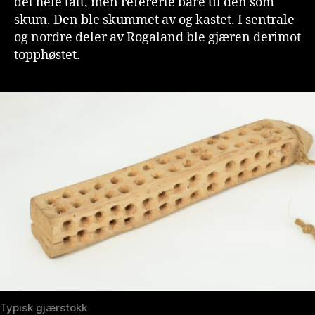
det hele tatt, men refererte bare til den som
skum. Den ble skummet av og kastet. I sentrale
og nordre deler av Rogaland ble gjæren derimot
topphøstet.
Typisk gjærstokk