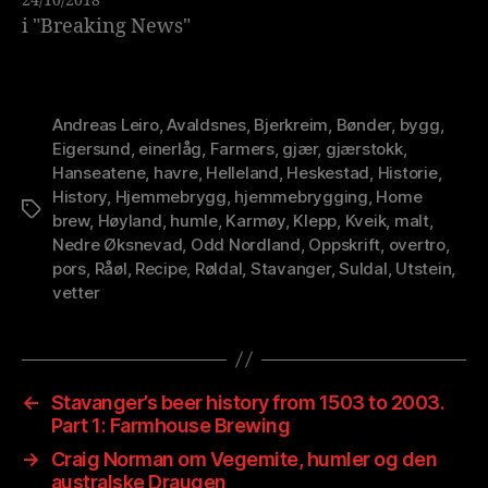
24/10/2018
i "Breaking News"
Andreas Leiro
,
Avaldsnes
,
Bjerkreim
,
Bønder
,
bygg
,
Eigersund
,
einerlåg
,
Farmers
,
gjær
,
gjærstokk
,
Hanseatene
,
havre
,
Helleland
,
Heskestad
,
Historie
,
History
,
Hjemmebrygg
,
hjemmebrygging
,
Home
Stikkord
brew
,
Høyland
,
humle
,
Karmøy
,
Klepp
,
Kveik
,
malt
,
Nedre Øksnevad
,
Odd Nordland
,
Oppskrift
,
overtro
,
pors
,
Råøl
,
Recipe
,
Røldal
,
Stavanger
,
Suldal
,
Utstein
,
vetter
←
Stavanger’s beer history from 1503 to 2003.
Part 1: Farmhouse Brewing
→
Craig Norman om Vegemite, humler og den
australske Draugen