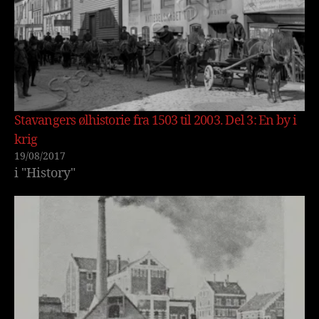
Stavangers ølhistorie fra 1503 til 2003. Del 3: En by i
krig
19/08/2017
i "History"