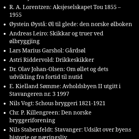
R. A. Lorentzen: Aksjeselskapet Tou 1855 –
1955
Øystein Øystå: Øl til glede: den norske ølboken
Andreas Leiro: Skikkar og truer ved
ølbryggjing
Lars Marius Garshol: Gårdsøl
Astri Riddervold: Drikkeskikker
Dr. Olav Johan-Olsen: Om øllet og dets
udvikling fra fortid til nutid
E. Kielland Sømme: Avholdsbyen II utgitt i
Stavangeren nr. 3 1997
Nils Vogt: Schous bryggeri 1821-1921
Chr. P. Killengreen: Den norske
bryggeriforening
Nils Stabenfeldt: Stavanger: Udsikt over byens
historie og næringsliv