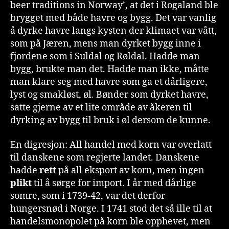
beer traditions in Norway’, at det i Rogaland ble
brygget med både havre og bygg. Det var vanlig
å dyrke havre langs kysten der klimaet var vått,
som på Jæren, mens man dyrket bygg inne i
fjordene som i Suldal og Røldal. Hadde man
bygg, brukte man det. Hadde man ikke, måtte
man klare seg med havre som ga et dårligere,
lyst og smakløst, øl. Bønder som dyrket havre,
satte gjerne av et lite område av åkeren til
dyrking av bygg til bruk i øl dersom de kunne.
En digresjon: All handel med korn var overlatt
til danskene som regjerte landet. Danskene
hadde
rett
på all eksport av korn, men ingen
plikt
til å sørge for import. I år med dårlige
somre, som i 1739-42, var det derfor
hungersnød i Norge. I 1741 stod det så ille til at
handelsmonopolet på korn ble opphevet, men