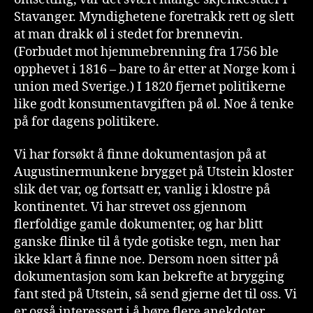
Stavanger. Myndighetene foretrakk rett og slett
at man drakk øl i stedet for brennevin.
(Forbudet mot hjemmebrenning fra 1756 ble
opphevet i 1816 – bare to år etter at Norge kom i
union med Sverige.) I 1820 fjernet politikerne
like godt konsumentavgiften på øl. Noe å tenke
på for dagens politikere.
Vi har forsøkt å finne dokumentasjon på at
Augustinermunkene brygget på Utstein kloster
slik det var, og fortsatt er, vanlig i klostre på
kontinentet. Vi har strevet oss gjennom
flerfoldige gamle dokumenter, og har blitt
ganske flinke til å tyde gotiske tegn, men har
ikke klart å finne noe. Dersom noen sitter på
dokumentasjon som kan bekrefte at brygging
fant sted på Utstein, så send gjerne det til oss. Vi
er også interessert i å høre flere anekdoter