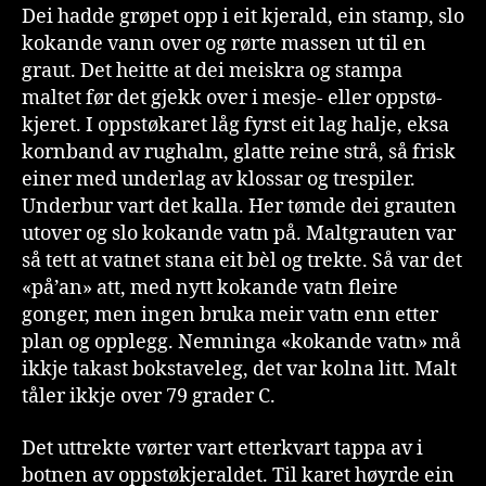
Dei hadde grøpet opp i eit kjerald, ein stamp, slo
kokande vann over og rørte massen ut til en
graut. Det heitte at dei meiskra og stampa
maltet før det gjekk over i mesje- eller oppstø-
kjeret. I oppstøkaret låg fyrst eit lag halje, eksa
kornband av rughalm, glatte reine strå, så frisk
einer med underlag av klossar og trespiler.
Underbur vart det kalla. Her tømde dei grauten
utover og slo kokande vatn på. Maltgrauten var
så tett at vatnet stana eit bèl og trekte. Så var det
«på’an» att, med nytt kokande vatn fleire
gonger, men ingen bruka meir vatn enn etter
plan og opplegg. Nemninga «kokande vatn» må
ikkje takast bokstaveleg, det var kolna litt. Malt
tåler ikkje over 79 grader C.
Det uttrekte vørter vart etterkvart tappa av i
botnen av oppstøkjeraldet. Til karet høyrde ein