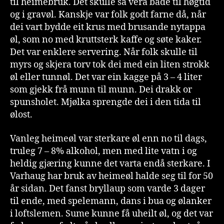
til heimebruk. Det skulle så vera både til høgtid
og i gravøl. Kanskje var folk godt farne då, når
dei vart bydde eit krus med brusande nytappa
øl, som no med kruttsterk kaffe og søte kaker.
Det var enklere servering. Når folk skulle til
myrs og skjera torv tok dei med ein liten strokk
øl eller tunnøl. Det var ein kagge på 3 – 4 liter
som gjekk frå munn til munn. Dei drakk or
spunsholet. Mjølka sprengde dei i den tida til
ølost.
Vanleg heimeøl var sterkare øl enn no til dags,
truleg 7 – 8% alkohol, men med lite vatn i og
heldig gjæring kunne det varta endå sterkare. I
Varhaug har bruk av heimeøl halde seg til for 50
år sidan. Det fanst bryllaup som varde 3 dager
til ende, med spelemann, dans i bua og ølanker
i loftslemen. Sume kunne få uheilt øl, og det var