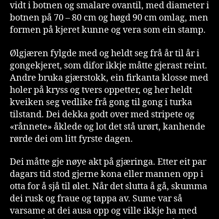
vidt i botnen og smalare ovantil, med diameter i
botnen på 70 – 80 cm og høgd 90 cm omlag, men
formen på kjeret kunne og vera som ein stamp.
Ølgjæren fylgde med og heldt seg frå år til år i
gongekjeret, som difor ikkje måtte gjerast reint.
Andre bruka gjærstokk, ein firkanta klosse med
holer på kryss og tvers oppetter, og her heldt
kveiken seg vedlike frå gong til gong i turka
tilstand. Dei dekka godt over med stripete og
«rånnete» åklede og lot det stå urørt, kanhende
rørde dei om litt fyrste dagen.
Dei måtte gje nøye akt på gjæringa. Etter eit par
dagars tid stod gjerne kona eller mannen opp i
otta for å sjå til ølet. Når det slutta å gå, skumma
dei rusk og fraue og tappa av. Sume var så
varsame at dei ausa opp og ville ikkje ha med