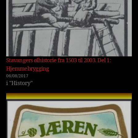
Stavangers ølhistorie fra 1503 til 2003. Del 1:
Hjemmebrygging
06/08/2017
i "History"