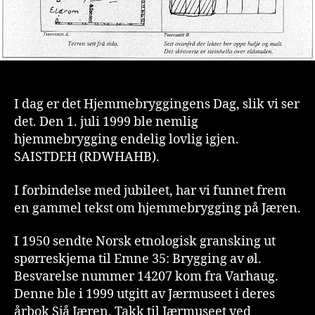
I dag er det Hjemmebryggingens Dag, slik vi ser
det. Den 1. juli 1999 ble nemlig
hjemmebrygging endelig lovlig igjen.
SAISTDEH (RDWHAHB).
I forbindelse med jubileet, har vi funnet frem
en gammel tekst om hjemmebrygging på Jæren.
I 1950 sendte Norsk etnologisk gransking ut
spørreskjema til Emne 35: Brygging av øl.
Besvarelse nummer 14207 kom fra Varhaug.
Denne ble i 1999 utgitt av Jærmuseet i deres
årbok Sjå Jæren. Takk til Jærmuseet ved