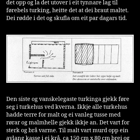
det opp og la det utover i eit tynnare lag til
førebels turking, heitte det at dei braut maltet.
Dei rødde i det og skufla om eit par dagars tid.
Den siste og vanskelegaste turkinga gjekk føre
seg i turkehus ved kverna. Ikkje alle turkehus
hadde terre for malt og ei vanleg tusse med
rørar og malmhelle gjekk ikkje an. Det vart for
sterk og brå varme. Til malt vart murd opp ein
avlang kasse i ei krå, ca 150 cm x 80 cm brei og