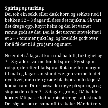
Spiring og turking
Dei tok ein sekk eller dask korn og søkkte ned i
bekken i 2 – 3 dagar til dess det mjukna. Så vart
det drege opp, køyrt heim og dei let vatnet
renna godt av det. Dei la det utover stoveloftet i
et 6 – 7 tommer tjukt lag, og breidde godt over
for å få det til å gro jamt og snart.
No er det så laga at korn må ha luft, fuktighet og
7 – 8 graders varme før det spirer. Fyrst kjem
rotspir, deretter bladspira. Rota melter margen
til mat og lagar samstundes eigen varme til det
nye livet, men den grøne bladspira må ikkje få
koma fram. Difor passa dei nøye på spiringa og
stoppa den etter 7 – 8 dagars groing. Då hadde
kornet fått passe lodne rotspirer og kallast malt.
Det såg ut som ei samanfiltra kake. Når dei reiv