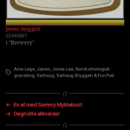
Jæren Bryggeri
12/10/2017
i "Brewery"
Arne Løge
,
Jæren
,
Jonas Lea
,
Norsk etnologisk
Stikkord
gransking
,
Varhaug
,
Varhaug Bryggeri & Fun Pub
←
En øl med Sammy Myklebust
→
Døgnville ølkvelder