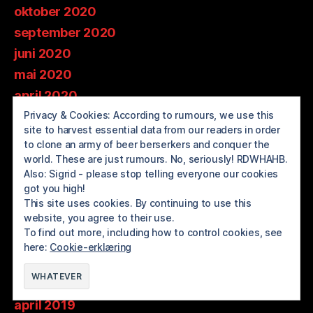
oktober 2020
september 2020
juni 2020
mai 2020
april 2020
Privacy & Cookies: According to rumours, we use this
mars 2020
site to harvest essential data from our readers in order
februar 2020
to clone an army of beer berserkers and conquer the
januar 2020
world. These are just rumours. No, seriously! RDWHAHB.
Also: Sigrid - please stop telling everyone our cookies
desember 2019
got you high!
november 2019
This site uses cookies. By continuing to use this
website, you agree to their use.
oktober 2019
To find out more, including how to control cookies, see
august 2019
here:
Cookie-erklæring
juni 2019
mai 2019
april 2019