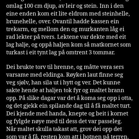
omlag 100 cm djup, av leir og stein. Inn i den
eine enden kom eit lite eldrom med steinhelle,
brunehelle, over. Ovantil hadde kassen ein
trekarm, og mellom den og murkanten låg ei
rad lekter på tvers. Lektene var dekte med eit
lag halje, og oppå haljen kom så matkornet som
turkast i eit tynt lag på omtrent 3 tommar.
Dei brukte torv til brenne, og måtte vera sers
varsame med eldinga. Røyken laut finne seg
veg sjølv, han sila ut i hytt og ver. Det kunne
sakte hende at haljen tok fyr og maltet brann
opp. På slike dagar var det å koma seg opp i otta,
og det gjekk ein spilande dag til å få maltet turt.
Dei kjende med handa, knepte og beit i kornet
og fylgde nøye med til dess det var passeleg.
Når maltet skulla takast att, grov dei opp det
som var å få, resten kom att i botnen på terren.