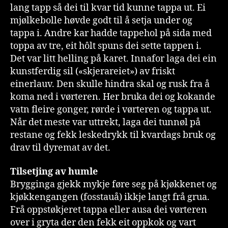
lang tapp så dei til kvar tid kunne tappa ut. Ei
mjølkebolle høvde godt til å setja under og
tappa i. Andre kar hadde tappehol på sida med
toppa av tre, eit hôlt spuns dei sette tappen i.
Det var litt helling på karet. Innafor laga dei ein
kunstferdig sil («skjerareiet») av friskt
einerlauv. Den skulle hindra skal og rusk fra å
koma ned i vørteren. Her bruka dei og kokande
vatn fleire gonger, rørde i vørteren og tappa ut.
Når det meste var uttrekt, laga dei tunnøl på
restane og fekk leskedrykk til kvardags bruk og
drav til dyremat av det.
Tilsetjing av humle
Brygginga gjekk mykje føre seg på kjøkkenet og
kjøkkengangen (fosstauå) ikkje langt frå grua.
Frå oppstøkjeret tappa eller ausa dei vørteren
over i gryta der den fekk eit oppkok og vart