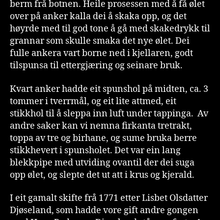
berm frå botnen. Heile prosessen med å få ølet
over på anker kalla dei å skaka opp, og det
høyrde med til god tone å gå med skakedrykk til
grannar som skulle smaka det nye ølet. Dei
fulle ankera vart borne ned i kjellaren, godt
tilspunsa til ettergjæring og seinare bruk.
Kvart anker hadde eit spunshol på midten, ca. 3
tommer i tverrmål, og eit lite attmed, eit
stikkhol til å sleppa inn luft under tappinga. Av
andre saker kan vi nemna firkanta tretrakt,
toppa av tre og birhane, og sume bruka berre
stikkhevert i spunsholet. Det var ein lang
blekkpipe med utviding ovantil der dei suga
opp ølet, og slepte det ut att i krus og kjerald.
I eit gamalt skifte frå 1771 etter Lisbet Olsdatter
Djøseland, som hadde vore gift andre gongen