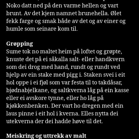
Noko datt ned på den varme hellen og vart
brunt. Av det kjem namnet brunehella. Ølet
fekk farge og smak både av det og av einer og
humle som seinare kom til.
Grøpping
Sume tok no maltet heim på loftet og grøpte,
knuste det på ei såkalla salt- eller handkvern
som dei drog med hand, rundt og rundt ved
hjelp av ein stake med pigg i. Staken svei i eit
hol oppe i ei fjøl som var festa til to takdåsar,
bjødnabjelkane, og saltkverna låg på ein kasse
eller ei avskore tynne, eller ho låg på
kjøkkenbenken. Der vart ho dregen med ein
laus pinne i eit hol i kverna. Elles nytta dei
utekverna der dei hadde høve til det.
Meiskring og uttrekk av malt