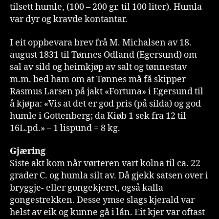
tilsett humle, (100 – 200 gr. til 100 liter). Humla
var dyr og kravde kontantar.
I eit oppbevara brev frå M. Michalsen av 18.
august 1831 til Tønnes Odland (Egersund) om
sal av sild og heimkjøp av salt og tønnestav
m.m. bed ham om at Tønnes må få skipper
Rasmus Larsen på jakt «Fortuna» i Egersund til
å kjøpa: «Vis at det er god pris (på silda) og god
humle i Gottenberg; da Kiøb 1 sek fra 12 til
16L.pd.» – 1 lispund = 8 kg.
Gjæring
Siste akt kom når vørteren vart kolna til ca. 22
grader C. og humla silt av. Då gjekk satsen over i
bryggje- eller gongekjeret, også kalla
gongestrekken. Desse ymse slags kjerald var
helst av eik og kunne gå i lån. Eit kjer var oftast