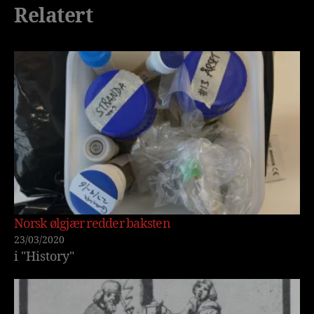
Relatert
Norsk ølgjær redder baksten
23/03/2020
i "History"