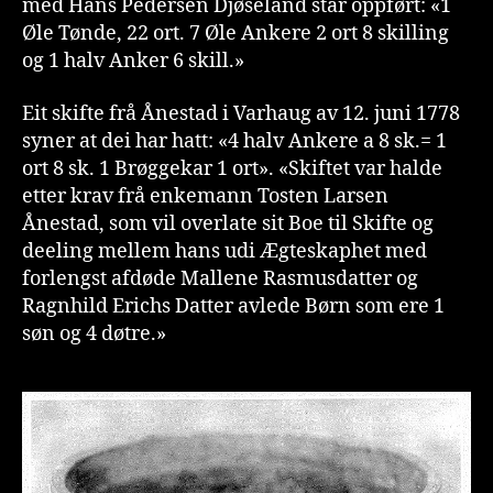
med Hans Pedersen Djøseland står oppført: «1
Øle Tønde, 22 ort. 7 Øle Ankere 2 ort 8 skilling
og 1 halv Anker 6 skill.»
Eit skifte frå Ånestad i Varhaug av 12. juni 1778
syner at dei har hatt: «4 halv Ankere a 8 sk.= 1
ort 8 sk. 1 Brøggekar 1 ort». «Skiftet var halde
etter krav frå enkemann Tosten Larsen
Ånestad, som vil overlate sit Boe til Skifte og
deeling mellem hans udi Ægteskaphet med
forlengst afdøde Mallene Rasmusdatter og
Ragnhild Erichs Datter avlede Børn som ere 1
søn og 4 døtre.»