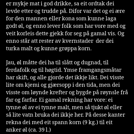
er mykje mat i god drikke, sa eit ordtak dei
levde etter og trudde på. Difor var det og ei ære
for den mannen eller kona som kunne laga
godt øl, og enno lever folk som har vore med og
veit korleis dette gjekk for seg på gamal vis. Og
enno står att rester av kvernstader der dei
turka malt og kunne grøppa korn.
Jau, øl måtte dei ha til slått og dugnad, til
ferdafolk og til høgtid. Ymse framgangsmåtar
har skift, og alle gjorde det ikkje likt. Dei visste
lite om kjemi og gjærsopp i den tida, men dei
visste om løynde krefter og bygde på røynsle frå
far og farfar. Ei gamal rekning har vore: ei
tynne øl av ei tynne malt, men så tjukt øl eller
så lite vatn bruka dei ikkje her. På desse kanter
rekna dei med eit spann korn (9 kg.) til eit
anker øl (ca. 39 l.)