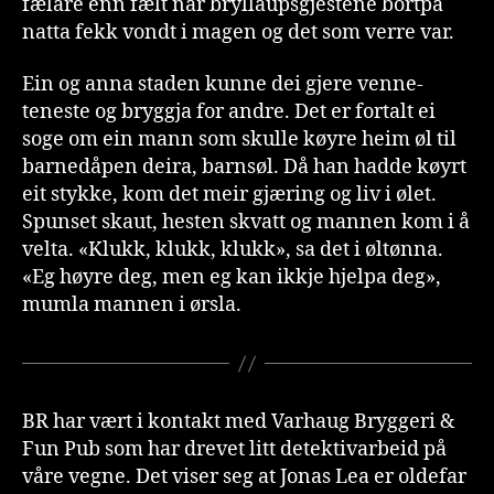
fælare enn fælt når bryllaupsgjestene bortpå
natta fekk vondt i magen og det som verre var.
Ein og anna staden kunne dei gjere venne-
teneste og bryggja for andre. Det er fortalt ei
soge om ein mann som skulle køyre heim øl til
barnedåpen deira, barnsøl. Då han hadde køyrt
eit stykke, kom det meir gjæring og liv i ølet.
Spunset skaut, hesten skvatt og mannen kom i å
velta. «Klukk, klukk, klukk», sa det i øltønna.
«Eg høyre deg, men eg kan ikkje hjelpa deg»,
mumla mannen i ørsla.
BR har vært i kontakt med Varhaug Bryggeri &
Fun Pub som har drevet litt detektivarbeid på
våre vegne. Det viser seg at Jonas Lea er oldefar