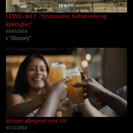
LERVIG del 2 – “Entusiasme, forbannelse og
kjærlighet”
03/05/2018
i "History"
Renner ølbegeret over nå?
02/12/2018