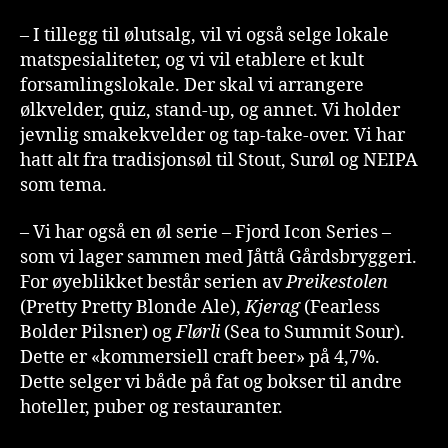
– I tillegg til ølutsalg, vil vi også selge lokale
matspesialiteter, og vi vil etablere et kult
forsamlingslokale. Der skal vi arrangere
ølkvelder, quiz, stand-up, og annet. Vi holder
jevnlig smakekvelder og tap-take-over. Vi har
hatt alt fra tradisjonsøl til Stout, Surøl og NEIPA
som tema.
– Vi har også en øl serie – Fjord Icon Series –
som vi lager sammen med Jåttå Gårdsbryggeri.
For øyeblikket består serien av
Preikestolen
(Pretty Pretty Blonde Ale),
Kjerag
(Fearless
Bolder Pilsner) og
Flørli
(Sea to Summit Sour).
Dette er «kommersiell craft beer» på 4,7%.
Dette selger vi både på fat og bokser til andre
hoteller, puber og restauranter.