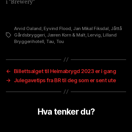
i "Brewery"
Arvid Oaland
,
Eyvind Flood
,
Jan Mikal Fiksdal
,
Jåttå
Gårdsbryggeri
,
Jæren Korn & Malt
,
Lervig
,
Lilland
Stikkord
Bryggerihotell
,
Tau
,
Tou
←
Billettsalget til Heimabrygd 2023 er i gang
→
Julegavetips fra BR til deg som er sent ute
Hva tenker du?