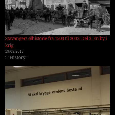
Stavangers ølhistorie fra 1503 til 2003. Del 3: En by i
krig
19/08/2017
i "History"