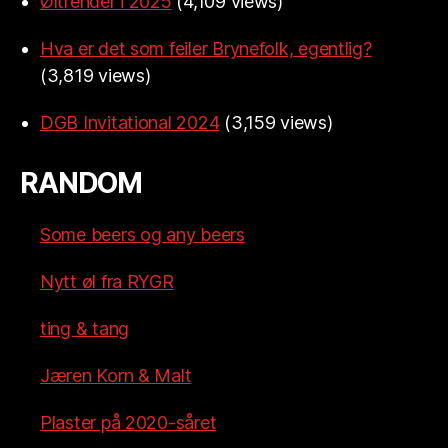
Øltrender i 2025
(4,109 views)
Hva er det som feiler Brynefolk, egentlig?
(3,819 views)
DGB Invitational 2024
(3,159 views)
RANDOM
Some beers og any beers
Nytt øl fra RYGR
ting & tang
Jæren Korn & Malt
Plaster på 2020-såret