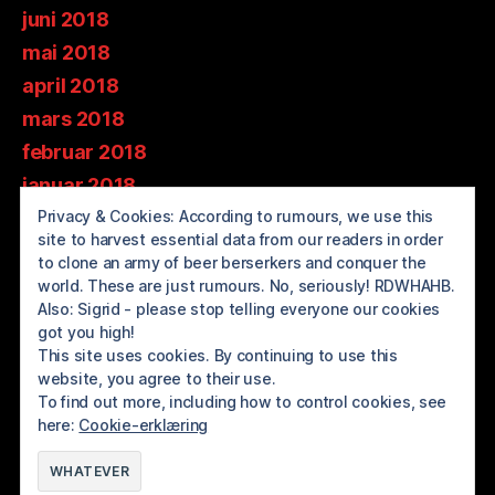
juni 2018
mai 2018
april 2018
mars 2018
februar 2018
januar 2018
Privacy & Cookies: According to rumours, we use this
desember 2017
site to harvest essential data from our readers in order
november 2017
to clone an army of beer berserkers and conquer the
oktober 2017
world. These are just rumours. No, seriously! RDWHAHB.
Also: Sigrid - please stop telling everyone our cookies
september 2017
got you high!
august 2017
This site uses cookies. By continuing to use this
website, you agree to their use.
juli 2017
To find out more, including how to control cookies, see
here:
Cookie-erklæring
© 2026
BREWOLUTION ROGALAND
Opp
↑