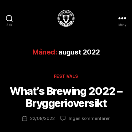
Søk
Meny
BREWOLUTION
ROGALAND
Måned:
august 2022
A
Kategorier
FESTIVALS
v
B
What’s Brewing 2022 –
r
e
Bryggerioversikt
w
o
Innleggsforfatter
til
22/08/2022
Ingen kommentarer
l
Publiseringsdato
What’s
u
Brewing
ti