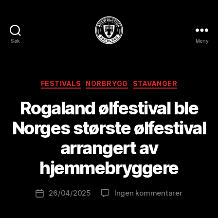
Søk
Meny
BREWOLUTION
ROGALAND
Kategorier
FESTIVALS
NORBRYGG
STAVANGER
Rogaland ølfestival ble
A
Norges største ølfestival
v
B
arrangert av
r
e
hjemmebryggere
w
o
Innleggsforfatter
til
26/04/2025
Ingen kommentarer
l
Publiseringsdato
Rogaland
u
ølfestival
ti