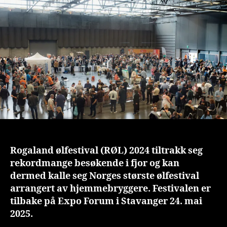
ble
o
Norges
n
største
is
ølfestival
t
arrangert
av
hjemmebr
Rogaland ølfestival (RØL) 2024 tiltrakk seg
rekordmange besøkende i fjor og kan
dermed kalle seg Norges største ølfestival
arrangert av hjemmebryggere. Festivalen er
tilbake på Expo Forum i Stavanger 24. mai
2025.