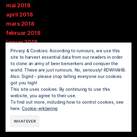
mai 2018
april 2018
mars 2018
februar 2018
januar 2018
Privacy & Cookies: According to rumours, we use this
desember 2017
site to harvest essential data from our readers in order
november 2017
to clone an army of beer berserkers and conquer the
oktober 2017
world. These are just rumours. No, seriously! RDWHAHB.
Also: Sigrid - please stop telling everyone our cookies
september 2017
got you high!
august 2017
This site uses cookies. By continuing to use this
website, you agree to their use.
juli 2017
To find out more, including how to control cookies, see
here:
Cookie-erklæring
© 2026
BREWOLUTION ROGALAND
Opp
↑