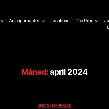
ws
Arrangementer
Locations
The Pros
Jo
Måned:
april 2024
Kategorier
A
UNCATEGORIZED