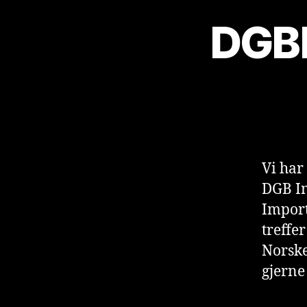
DGBI
Vi har
DGB Im
Import
treffe
Norske
gjerne