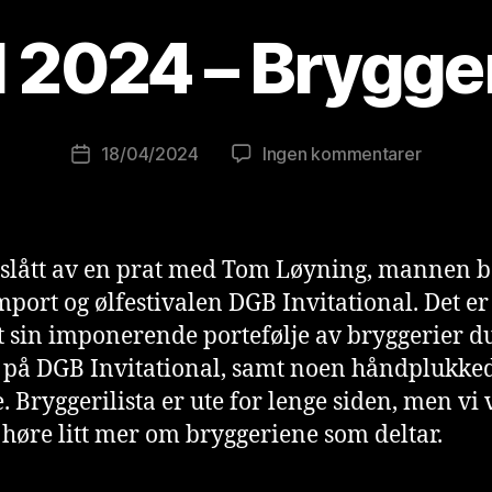
v
B
 2024 – Brygge
r
e
w
o
Innleggsforfatter
til
18/04/2024
Ingen kommentarer
Publiseringsdato
lu
DGBI
ti
2024
o
–
ni
Brygger
 slått av en prat med Tom Løyning, mannen 
s
t
port og ølfestivalen DGB Invitational. Det e
 sin imponerende portefølje av bryggerier d
r på DGB Invitational, samt noen håndplukke
. Bryggerilista er ute for lenge siden, men vi v
 høre litt mer om bryggeriene som deltar.