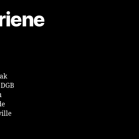
riene
iene
bak
r DGB
u
de
ille