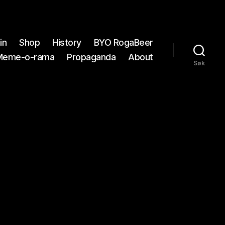
in
Shop
History
BYO RogaBeer
Meme-o-rama
Propaganda
About
Søk