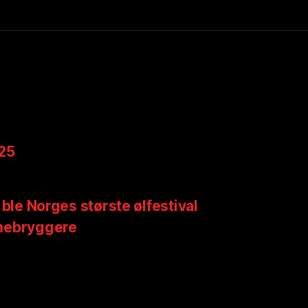
025
 ble Norges største ølfestival
mebryggere