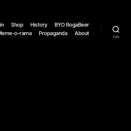
in
Shop
History
BYO RogaBeer
Meme-o-rama
Propaganda
About
Søk