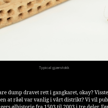
Typical gjærstokk
are dump dravet rett i gangkaret, okay? Visst
en at råøl var vanlig i vårt distrikt? Vi vil pu
ers ølhistorie fra 1503 til 2003 i tre deler. Fø