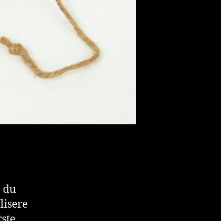
e du
blisere
rste