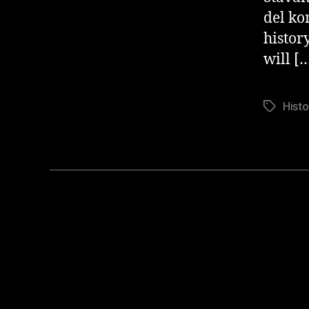
del ko
histor
will [
Histo
Stikkord