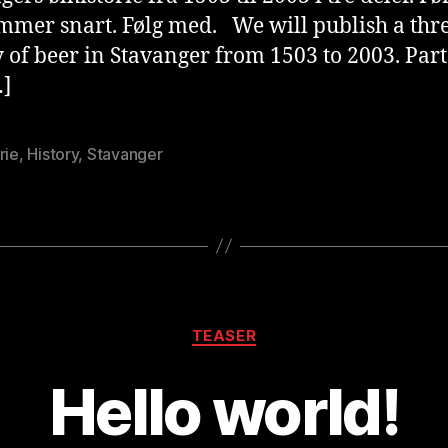
mmer snart. Følg med. We will publish a thre
y of beer in Stavanger from 1503 to 2003. Par
…]
rie
,
History
,
Stavanger
Kategorier
A
TEASER
v
B
Hello world!
r
e