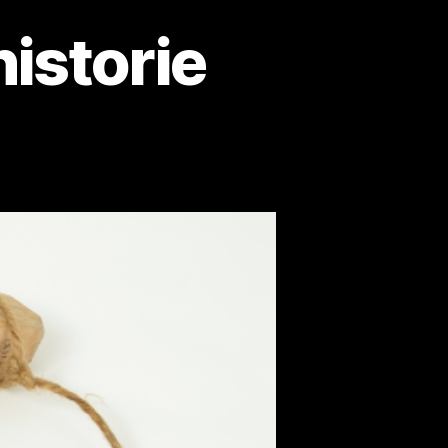
istorie
ers
e