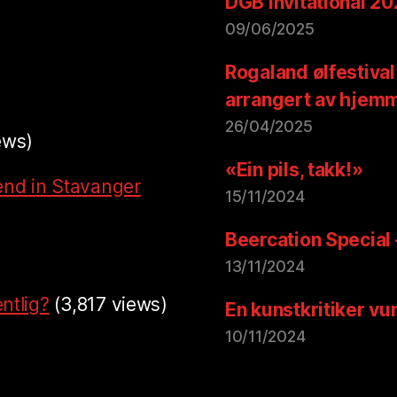
DGB Invitational 2
09/06/2025
Rogaland ølfestival
arrangert av hjem
26/04/2025
ews)
«Ein pils, takk!»
end in Stavanger
15/11/2024
Beercation Special
13/11/2024
ntlig?
(3,817 views)
En kunstkritiker vu
10/11/2024