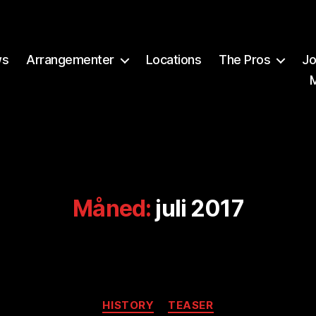
ws
Arrangementer
Locations
The Pros
Jo
Måned:
juli 2017
Kategorier
A
HISTORY
TEASER