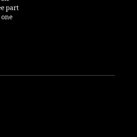
e part
t one