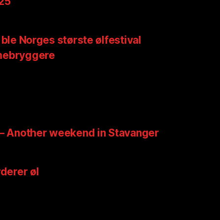
025
 ble Norges største ølfestival
mebryggere
 – Another weekend in Stavanger
rderer øl