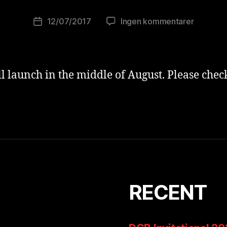
w
o
Innleggsforfatter
til
12/07/2017
Ingen kommentarer
Publiseringsdato
lu
Hello
ti
world!
o
ni
l launch in the middle of August. Please chec
s
t
RECENT