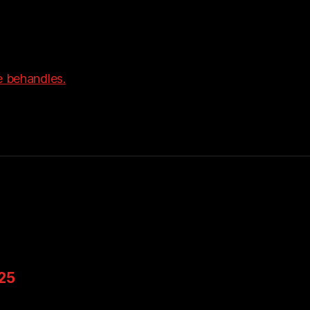
 behandles.
025