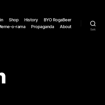
in
Shop
History
BYO RogaBeer
Meme-o-rama
Propaganda
About
Søk
n