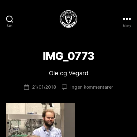
Søk
Meny
BREWOLUTION
ROGALAND
A
v
IMG_0773
B
r
e
Ole og Vegard
w
o
Innleggsforfatter
til
21/01/2018
Ingen kommentarer
l
Publiseringsdato
IMG_0773
u
ti
o
n
is
t