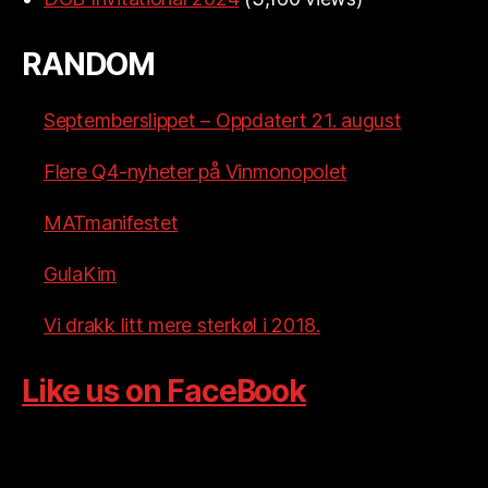
RANDOM
Septemberslippet – Oppdatert 21. august
Flere Q4-nyheter på Vinmonopolet
MATmanifestet
GulaKim
Vi drakk litt mere sterkøl i 2018.
Like us on FaceBook