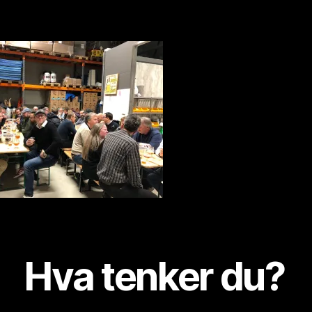
ti
o
ni
s
t
Hva tenker du?