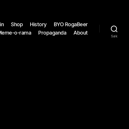
in
Shop
History
BYO RogaBeer
Meme-o-rama
Propaganda
About
Søk
3