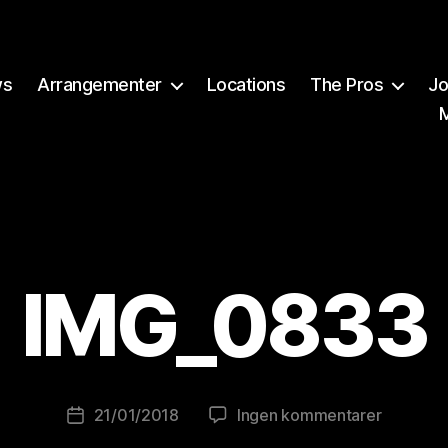
ws
Arrangementer
Locations
The Pros
Jo
A
v
IMG_0833
B
r
e
w
o
Innleggsforfatter
til
21/01/2018
Ingen kommentarer
Publiseringsdato
lu
IMG_083