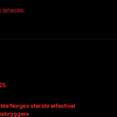
 behandles.
025
 ble Norges største ølfestival
mebryggere