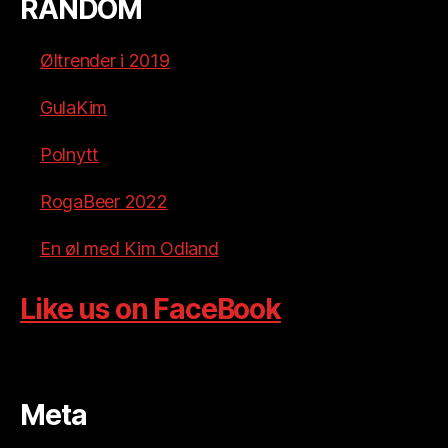
RANDOM
Øltrender i 2019
GulaKim
Polnytt
RogaBeer 2022
En øl med Kim Odland
Like us on FaceBook
Meta