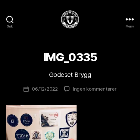
Søk
Meny
BREWOLUTION
ROGALAND
A
v
IMG_0335
B
r
e
Godeset Brygg
w
o
Innleggsforfatter
til
06/12/2022
Ingen kommentarer
l
Publiseringsdato
IMG_0335
u
ti
o
n
is
t