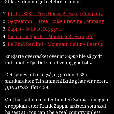
Slik ser den meget celebre listen ut:
JJJULIUSSS! – Tree House Brewing Company
Gggreennn! – Tree House Brewing Company
Zappa – Salikatt Bryggeri
Visions of Spock – Monkish Brewing Co
Be Kind Rewind – Mountain Culture Beer Co
Er Bjarte overrasket over at
Zappa
ble så godt
tatt i mot: «Tja. Det var et veldig godt øl.»
Det syntes folket også, og ga den 4.38 i
snittkarakter. Til sammenlikning har vinneren,
JJJULIUSSS
, fått 4.59.
Ølet har tatt navn etter humlen Zappa som igjen
er oppkalt etter Frank Zappa, artisten som skal
ha sagt at «You can’t be a real country unless