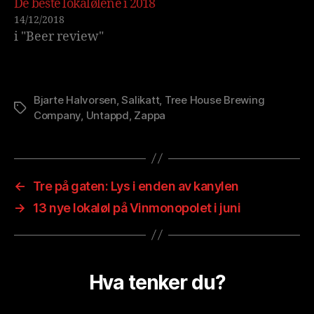
De beste lokalølene i 2018
14/12/2018
i "Beer review"
Bjarte Halvorsen
,
Salikatt
,
Tree House Brewing
Stikkord
Company
,
Untappd
,
Zappa
←
Tre på gaten: Lys i enden av kanylen
→
13 nye lokaløl på Vinmonopolet i juni
Hva tenker du?