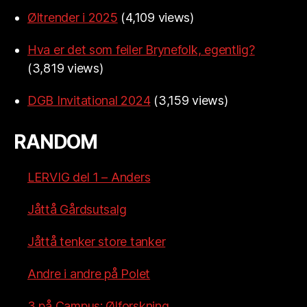
Øltrender i 2025
(4,109 views)
Hva er det som feiler Brynefolk, egentlig?
(3,819 views)
DGB Invitational 2024
(3,159 views)
RANDOM
LERVIG del 1 – Anders
Jåttå Gårdsutsalg
Jåttå tenker store tanker
Andre i andre på Polet
3 på Campus: Ølforskning