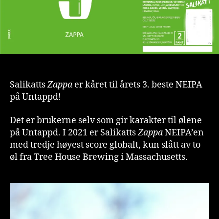
i
2021
Salikatts
Zappa
er kåret til årets 3. beste NEIPA
på Untappd!
Det er brukerne selv som gir karakter til ølene
på Untappd. I 2021 er Salikatts
Zappa
NEIPA’en
med tredje høyest score globalt, kun slått av to
øl fra Tree House Brewing i Massachusetts.