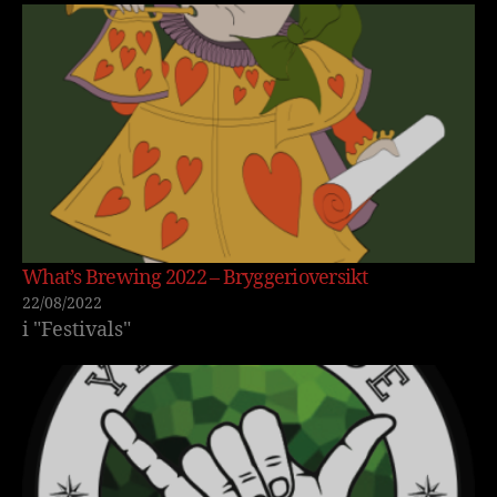
What’s Brewing 2022 – Bryggerioversikt
22/08/2022
i "Festivals"