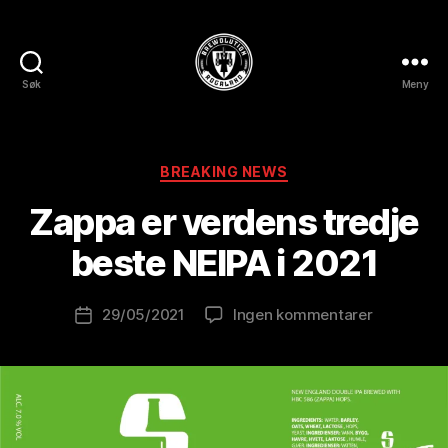
Søk
Meny
BREWOLUTION
ROGALAND
A
Kategorier
BREAKING NEWS
v
B
Zappa er verdens tredje
r
e
beste NEIPA i 2021
w
o
Innleggsforfatter
til
29/05/2021
Ingen kommentarer
l
Publiseringsdato
Zappa
u
er
ti
verdens
o
tredje
n
beste
is
NEIPA
t