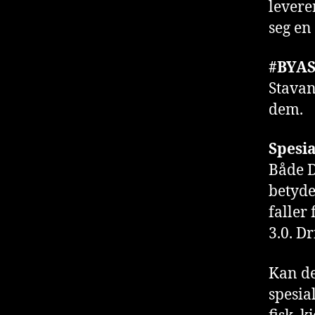
levere
seg en 
#BYA
Stavan
dem.
Spesi
Både D
betyde
faller 
3.0. D
Kan det
spesia