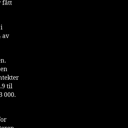
 fått
i
4 av
en.
 en
ntekter
9 til
3 000.
for