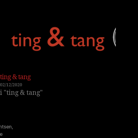
ting & tang
02/12/2020
i "ting & tang"
ntsen
,
re