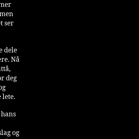
 mer
, men
t ser
e dele
ære. Nå
ttå,
or deg
og
lete.
e hans
slag og