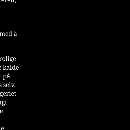
kteren,
r med å
rolige
e kalde
r på
 selv,
geriet
ngt
e
me