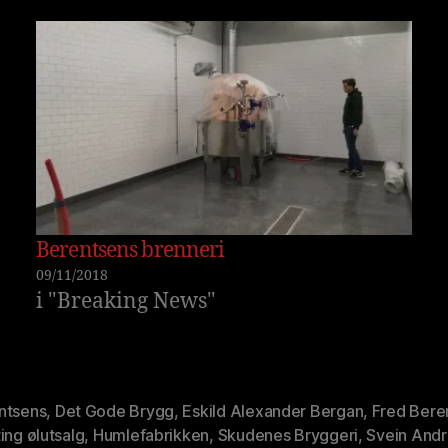
Berentsens brenneri
09/11/2018
i "Breaking News"
ntsens
,
Det Gode Brygg
,
Eskild Alexander Bergan
,
Fred Bere
ing ølutsalg
,
Humlefabrikken
,
Skudenes Bryggeri
,
Svein And