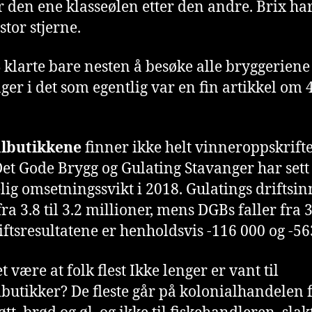
r den ene klasseølen etter den andre. Brix har
stor stjerne.
S
klarte bare nesten å besøke alle bryggeriene 
ger i det som egentlig var en fin artikkel om 
albutikkene
finner ikke helt vinneroppskrift
et Gode Brygg og Gulating Stavanger har sett
lig omsetningssvikt i 2018. Gulatings driftsin
fra 3.8 til 3.2 millioner, mens DGBs faller fra 3.
riftsresultatene er henholdsvis -116 000 og -56
 være at folk flest Ikke lenger er vant til
lbutikker? De fleste går på kolonialhandelen 