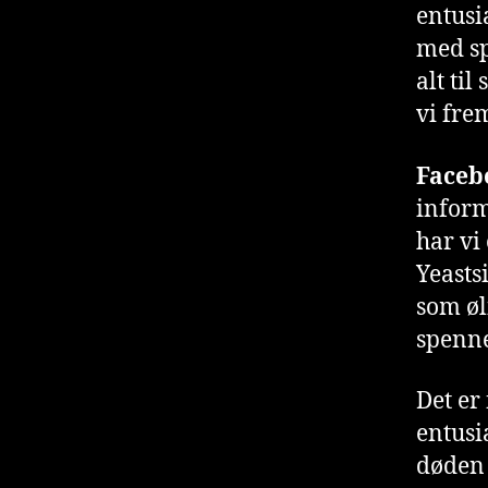
entusi
med sp
alt til
vi frem
Faceb
inform
har vi
Yeasts
som øl
spenne
Det er
entusi
døden 