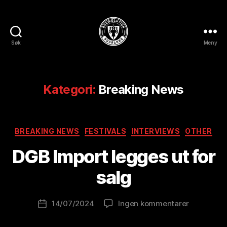
Søk
Meny
BREWOLUTION
ROGALAND
Kategori:
Breaking News
A
Kategorier
BREAKING NEWS
FESTIVALS
INTERVIEWS
OTHER
v
B
DGB Import legges ut for
r
e
salg
w
o
Innleggsforfatter
til
14/07/2024
Ingen kommentarer
l
Publiseringsdato
DGB
u
Import
ti