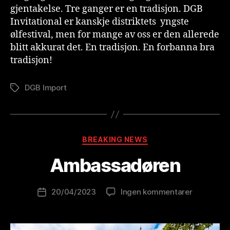
gjentakelse. Tre ganger er en tradisjon. DGB
Invitational er kanskje distriktets yngste
ølfestival, men for mange av oss er den allerede
blitt akkurat det. En tradisjon. En forbanna bra
tradisjon!
DGB Import
Stikkord
A
v
B
Kategorier
BREAKING NEWS
r
e
Ambassadøren
w
o
Innleggsforfatter
til
20/04/2023
Ingen kommentarer
l
Publiseringsdato
Ambassad
u
ti
o