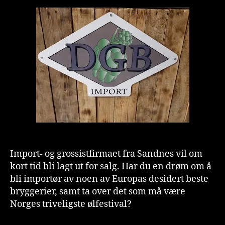
legges
o
ut
n
for
is
salg
t
Import- og grossistfirmaet fra Sandnes vil om
kort tid bli lagt ut for salg. Har du en drøm om å
bli importør av noen av Europas desidert beste
bryggerier, samt ta over det som må være
Norges triveligste ølfestival?