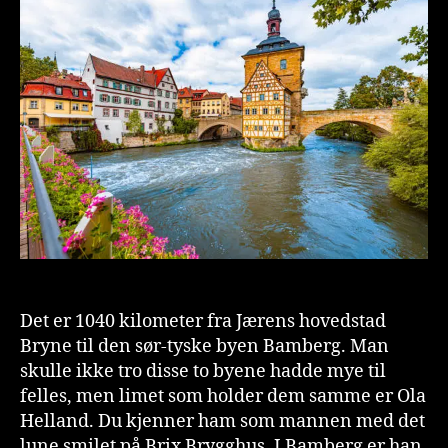
n
is
t
Det er 1040 kilometer fra Jærens hovedstad
Bryne til den sør-tyske byen Bamberg. Man
skulle ikke tro disse to byene hadde mye til
felles, men limet som holder dem samme er Ola
Helland. Du kjenner ham som mannen med det
lune smilet på Brix Brygghus. I Bamberg er han