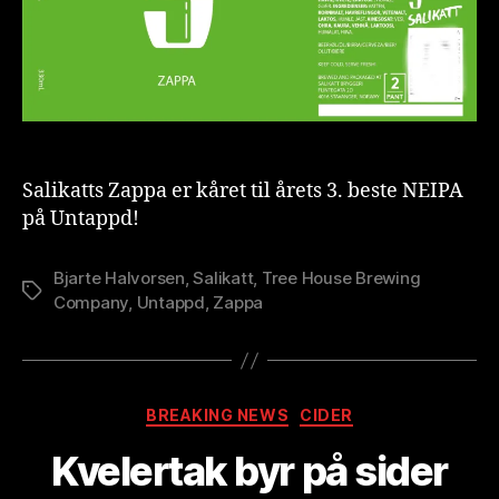
NEIPA
t
i
2021
Salikatts Zappa er kåret til årets 3. beste NEIPA
på Untappd!
Bjarte Halvorsen
,
Salikatt
,
Tree House Brewing
Stikkord
Company
,
Untappd
,
Zappa
A
v
B
Kategorier
BREAKING NEWS
CIDER
r
e
Kvelertak byr på sider
w