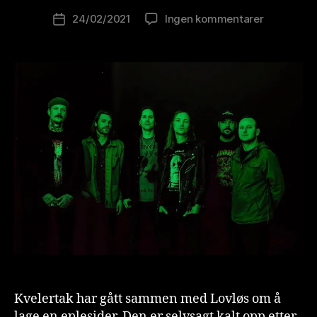
o
Innleggsforfatter
til
24/02/2021
Ingen kommentarer
l
Publiseringsdato
Kvelertak
u
byr
ti
på
o
sider
n
is
t
Kvelertak har gått sammen med Lovløs om å
lage en eplesider. Den er selvsagt kalt opp etter