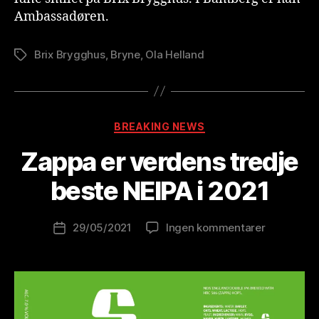
Ambassadøren.
Brix Brygghus
,
Bryne
,
Ola Helland
Stikkord
A
Kategorier
BREAKING NEWS
v
B
Zappa er verdens tredje
r
e
beste NEIPA i 2021
w
o
Innleggsforfatter
til
29/05/2021
Ingen kommentarer
l
Publiseringsdato
Zappa
u
er
ti
verdens
o
tredje
n
beste
is