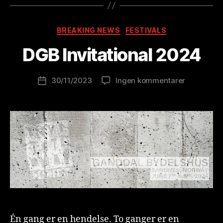
A
v
B
Kategorier
BREAKING NEWS
FESTIVALS
r
e
DGB Invitational 2024
w
o
Innleggsforfatter
til
30/11/2023
Ingen kommentarer
l
Publiseringsdato
DGB
u
Invitationa
ti
2024
o
n
is
t
Én gang er en hendelse. To ganger er en