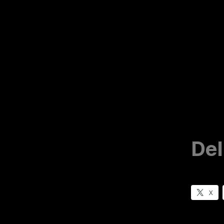
Del
X