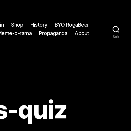
in
Shop
History
BYO RogaBeer
Meme-o-rama
Propaganda
About
Søk
s-quiz