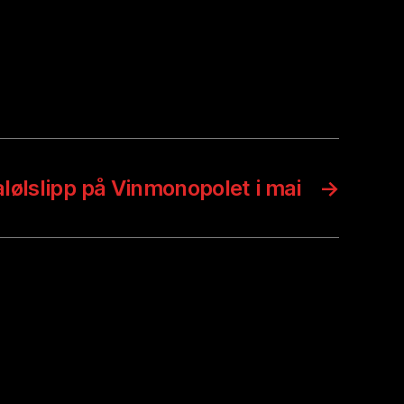
lølslipp på Vinmonopolet i mai
→