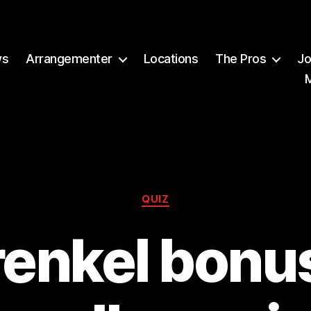
ws
Arrangementer
Locations
The Pros
Jo
Kategorier
QUIZ
enkel bonu
A
v