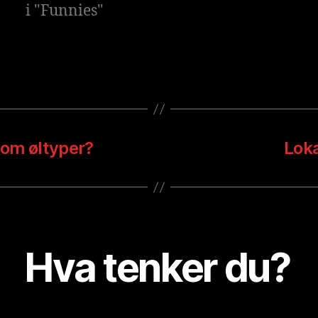
i "Funnies"
 om øltyper?
Loka
Hva tenker du?