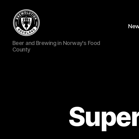
Ne
BREWOLUTION
Beer and Brewing in Norway's Food
ROGALAND
County
Super