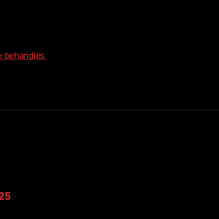
 behandles.
025