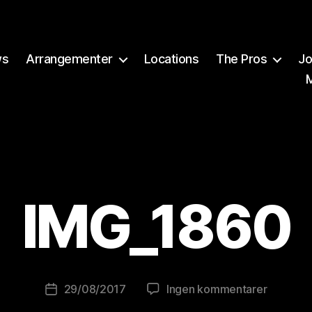
ws
Arrangementer
Locations
The Pros
Jo
A
v
IMG_1860
B
r
e
w
o
Innleggsforfatter
til
29/08/2017
Ingen kommentarer
Publiseringsdato
lu
IMG_186