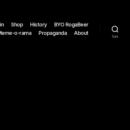
in
Shop
History
BYO RogaBeer
Meme-o-rama
Propaganda
About
Søk
0