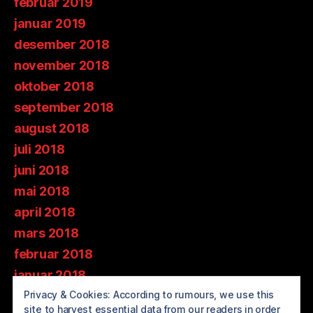
februar 2019
januar 2019
desember 2018
november 2018
oktober 2018
september 2018
august 2018
juli 2018
juni 2018
mai 2018
april 2018
mars 2018
februar 2018
januar 2018
Privacy & Cookies: According to rumours, we use this
desember 2017
site to harvest essential data from our readers in order