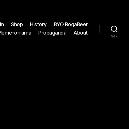
in
Shop
History
BYO RogaBeer
Meme-o-rama
Propaganda
About
Søk