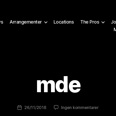
ws
Arrangementer
Locations
The Pros
Jo
A
v
mde
B
r
e
w
o
Innleggsforfatter
til
26/11/2018
Ingen kommentarer
Publiseringsdato
lu
mde