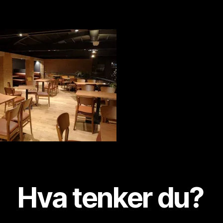
ti
o
ni
s
t
Hva tenker du?