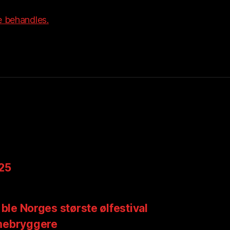
 behandles.
025
 ble Norges største ølfestival
mebryggere