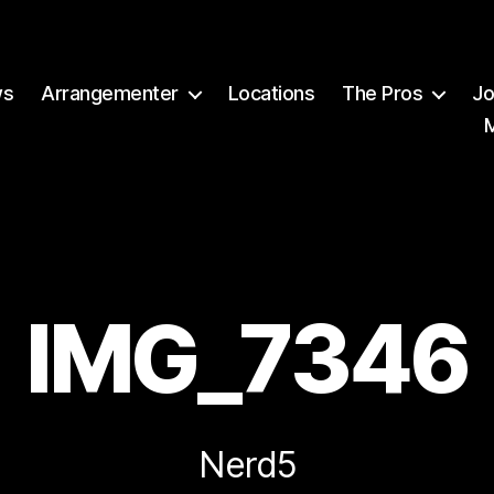
ws
Arrangementer
Locations
The Pros
Jo
IMG_7346
A
v
B
r
Nerd5
e