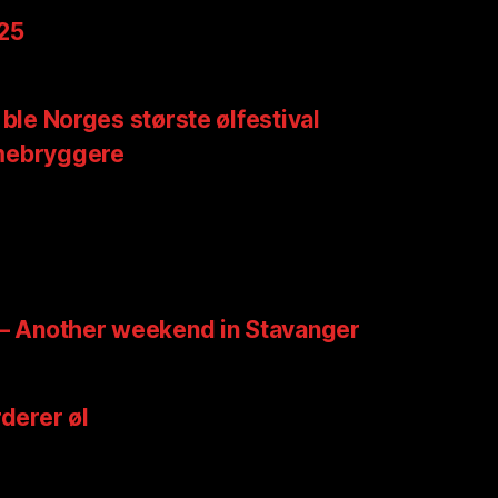
025
 ble Norges største ølfestival
mebryggere
 – Another weekend in Stavanger
rderer øl