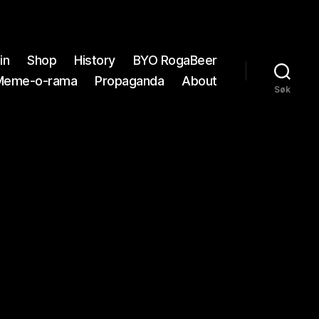
in
Shop
History
BYO RogaBeer
Meme-o-rama
Propaganda
About
Søk