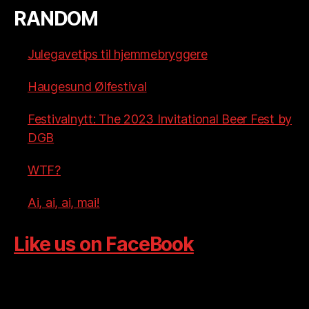
RANDOM
Julegavetips til hjemmebryggere
Haugesund Ølfestival
Festivalnytt: The 2023 Invitational Beer Fest by
DGB
WTF?
Ai, ai, ai, mai!
Like us on FaceBook