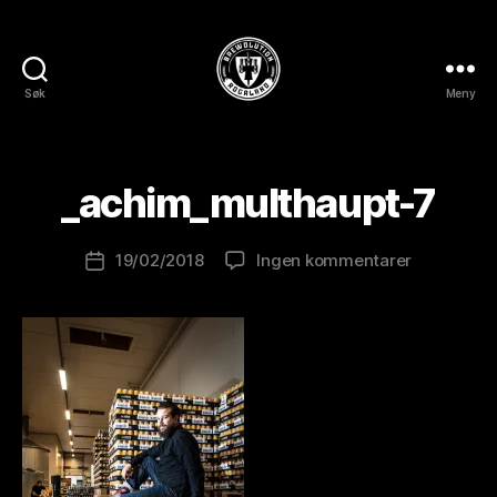
A
Søk
Meny
BREWOLUTION
v
ROGALAND
B
r
e
_achim_multhaupt-7
w
o
Innleggsforfatter
til
19/02/2018
Ingen kommentarer
l
Publiseringsdato
_achim_mu
u
7
ti
o
n
is
t