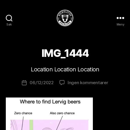
Søk
Meny
BREWOLUTION
ROGALAND
A
v
IMG_1444
B
r
e
Location Location Location
w
o
Innleggsforfatter
til
06/12/2022
Ingen kommentarer
l
Publiseringsdato
IMG_1444
u
ti
o
n
is
t