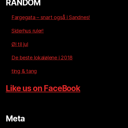
RANDOM
Fargegata – snart også i Sandnes!
Siderhus ruler!
Øl til jul
De beste lokalølene i 2018
ting & tang
Like us on FaceBook
Meta