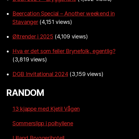
Beercation Special – Another weekend in
Stavanger
(4,151 views)
Øltrender i 2025
(4,109 views)
Hva er det som feiler Brynefolk, egentlig?
(3,819 views)
DGB Invitational 2024
(3,159 views)
RANDOM
13 kjappe med Kjetil Vågen
Sommerslipp i polhyllene
Lilland Bryggerihotell