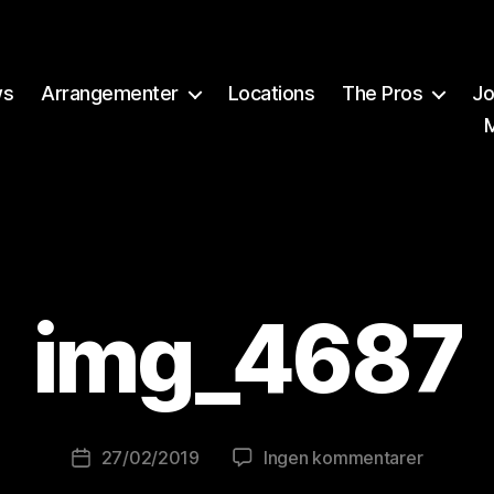
ws
Arrangementer
Locations
The Pros
Jo
A
v
img_4687
B
r
e
w
o
Innleggsforfatter
til
27/02/2019
Ingen kommentarer
Publiseringsdato
lu
img_468