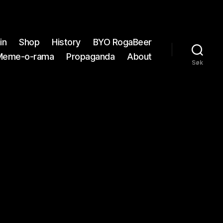
in
Shop
History
BYO RogaBeer
Meme-o-rama
Propaganda
About
Søk
7