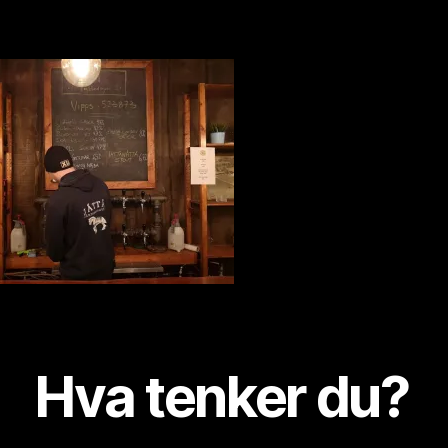
ti
o
ni
s
t
Hva tenker du?