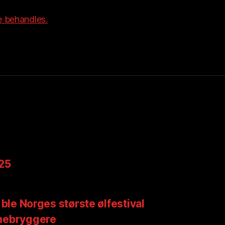
 behandles.
025
 ble Norges største ølfestival
mebryggere