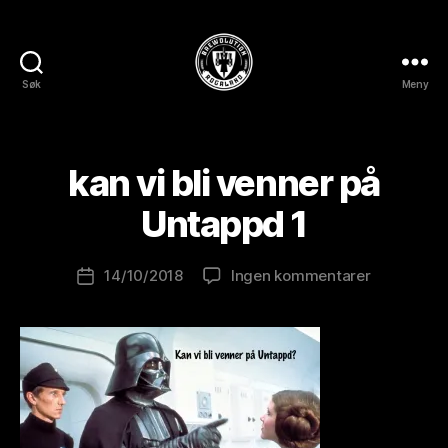
Søk
Meny
BREWOLUTION
ROGALAND
A
v
B
kan vi bli venner på
r
e
Untappd 1
w
o
Innleggsforfatter
til
14/10/2018
Ingen kommentarer
l
Publiseringsdato
kan
u
vi
ti
bli
o
venner
n
på
is
Untappd
t
1