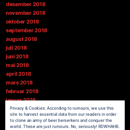
desember 2018
november 2018
oktober 2018
september 2018
august 2018
juli 2018
juni 2018
mai 2018
april 2018
mars 2018
februar 2018
januar 2018
desember 2017
Privacy & Cookies: According to rumours, we use this
site to harvest essential data from our readers in order
november 2017
to clone an army of beer berserkers and conquer the
oktober 2017
world. These are just rumours. No, seriously! RDWHAHB.