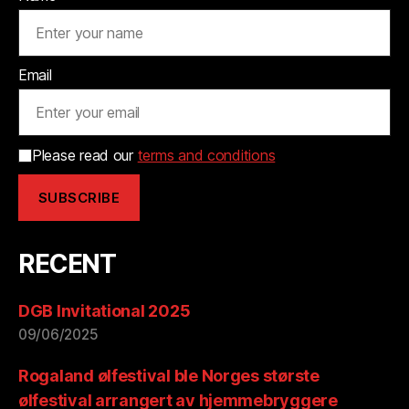
Email
Please read our
terms and conditions
RECENT
DGB Invitational 2025
09/06/2025
Rogaland ølfestival ble Norges største
ølfestival arrangert av hjemmebryggere