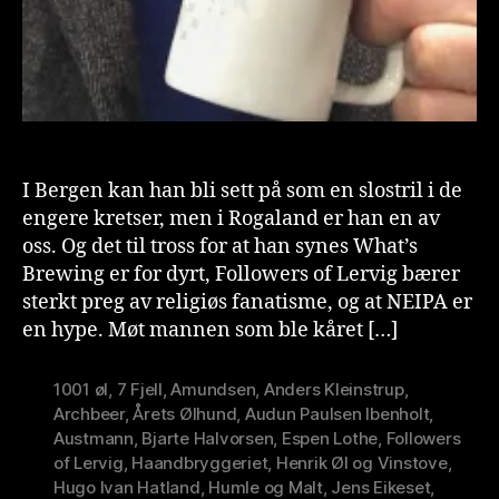
I Bergen kan han bli sett på som en slostril i de
engere kretser, men i Rogaland er han en av
oss. Og det til tross for at han synes What’s
Brewing er for dyrt, Followers of Lervig bærer
sterkt preg av religiøs fanatisme, og at NEIPA er
en hype. Møt mannen som ble kåret […]
1001 øl
,
7 Fjell
,
Amundsen
,
Anders Kleinstrup
,
Archbeer
,
Årets Ølhund
,
Audun Paulsen Ibenholt
,
Austmann
,
Bjarte Halvorsen
,
Espen Lothe
,
Followers
of Lervig
,
Haandbryggeriet
,
Henrik Øl og Vinstove
,
Hugo Ivan Hatland
,
Humle og Malt
,
Jens Eikeset
,