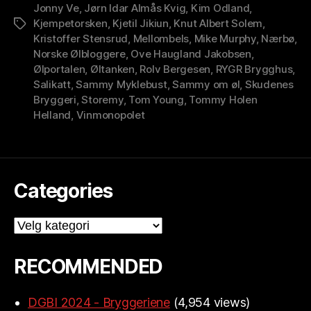
Jonny Ve
,
Jørn Idar Almås Kvig
,
Kim Odland
,
Kjempetorsken
,
Kjetil Jikiun
,
Knut Albert Solem
,
Stikkord
Kristoffer Stensrud
,
Mellombels
,
Mike Murphy
,
Nærbø
,
Norske Ølbloggere
,
Ove Haugland Jakobsen
,
Ølportalen
,
Øltanken
,
Rolv Bergesen
,
RYGR Brygghus
,
Salikatt
,
Sammy Myklebust
,
Sammy om øl
,
Skudenes
Bryggeri
,
Storemy
,
Tom Young
,
Tommy Holen
Helland
,
Vinmonopolet
Categories
Categories
RECOMMENDED
DGBI 2024 - Bryggeriene
(4,954 views)