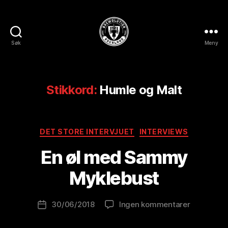
Søk
Meny
BREWOLUTION
ROGALAND
Stikkord:
Humle og Malt
A
Kategorier
DET STORE INTERVJUET
INTERVIEWS
v
B
En øl med Sammy
r
e
Myklebust
w
o
Innleggsforfatter
til
30/06/2018
Ingen kommentarer
l
Publiseringsdato
En
u
øl
ti