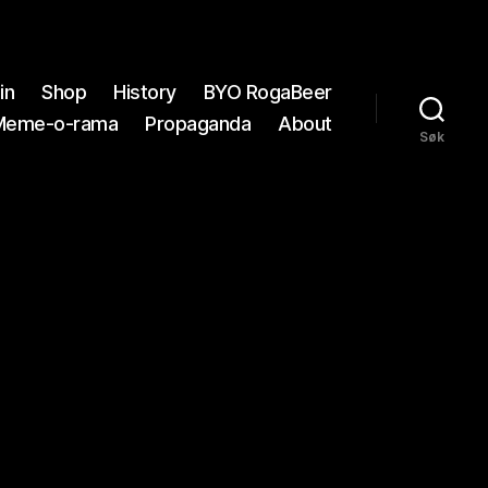
in
Shop
History
BYO RogaBeer
Meme-o-rama
Propaganda
About
Søk