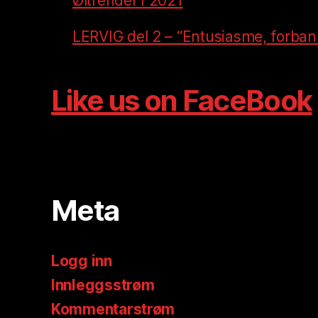
Øltrender i 2021
LERVIG del 2 – “Entusiasme, forban
Like us on FaceBook
Meta
Logg inn
Innleggsstrøm
Kommentarstrøm