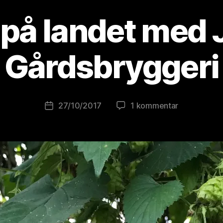
på landet med 
A
v
B
Gårdsbryggeri
r
e
w
o
Innleggsforfatter
til
27/10/2017
1 kommentar
Publiseringsdato
lu
Gøy
ti
på
o
landet
ni
med
s
Jåttå
t
Gårdsbrygge