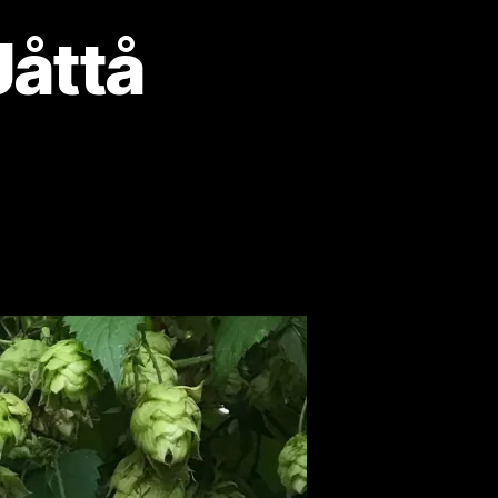
Jåttå
ri