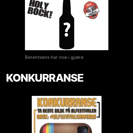
Berentsens har noe i gjære
KONKURRANSE