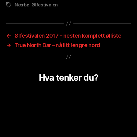
Nærbø
,
Ølfestivalen
Stikkord
←
Ølfestivalen 2017 – nesten komplett ølliste
→
True North Bar – nå litt lengre nord
Hva tenker du?