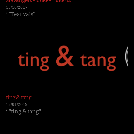
Stavangers «øluke» – uke 42
15/10/2017
i "Festivals"
ting & tang
12/01/2019
i "ting & tang"