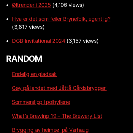
Øltrender i 2025
(4,106 views)
Hva er det som feiler Brynefolk, egentlig?
(3,817 views)
DGB Invitational 2024
(3,157 views)
RANDOM
Endelig en gladsak
Gøy på landet med Jåttå Gårdsbryggeri
Sommerslipp i polhyllene
What’s Brewing 19 – The Brewery List
Brygging av heimeøl på Varhaug