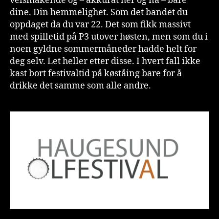
velsmakende og – akkurat her og nå – bare
dine. Din hemmelighet. Som det bandet du
oppdaget da du var 22. Det som fikk massivt
med spilletid på P3 utover høsten, men som du i
noen gyldne sommermåneder hadde helt for
deg selv. Let heller etter disse. I hvert fall ikke
kast bort festivaltid på køståing bare for å
drikke det samme som alle andre.