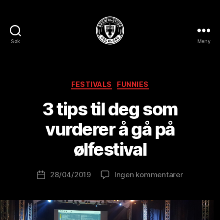
Søk
Meny
BREWOLUTION
ROGALAND
Kategorier
FESTIVALS
FUNNIES
A
3 tips til deg som
v
B
vurderer å gå på
r
e
ølfestival
w
o
Innleggsforfatter
til
28/04/2019
Ingen kommentarer
l
Publiseringsdato
3
u
tips
ti
til
o
deg
n