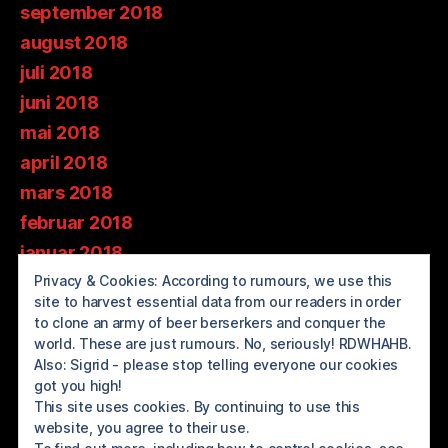
september 2018
august 2018
juli 2018
juni 2018
mai 2018
april 2018
mars 2018
februar 2018
januar 2018
Privacy & Cookies: According to rumours, we use this
desember 2017
site to harvest essential data from our readers in order
november 2017
to clone an army of beer berserkers and conquer the
oktober 2017
world. These are just rumours. No, seriously! RDWHAHB.
Also: Sigrid - please stop telling everyone our cookies
september 2017
got you high!
august 2017
This site uses cookies. By continuing to use this
website, you agree to their use.
juli 2017