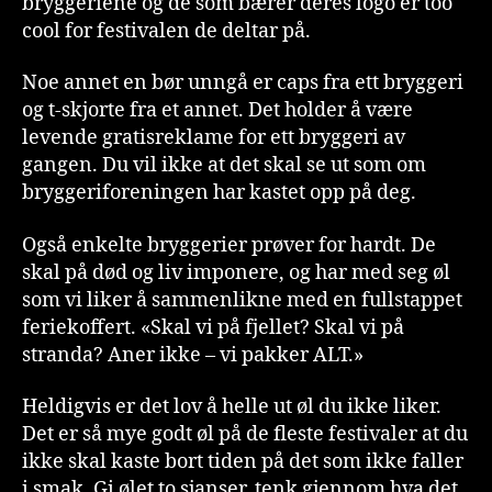
bryggeriene og de som bærer deres logo er too
cool for festivalen de deltar på.
Noe annet en bør unngå er caps fra ett bryggeri
og t-skjorte fra et annet. Det holder å være
levende gratisreklame for ett bryggeri av
gangen. Du vil ikke at det skal se ut som om
bryggeriforeningen har kastet opp på deg.
Også enkelte bryggerier prøver for hardt. De
skal på død og liv imponere, og har med seg øl
som vi liker å sammenlikne med en fullstappet
feriekoffert. «Skal vi på fjellet? Skal vi på
stranda? Aner ikke – vi pakker ALT.»
Heldigvis er det lov å helle ut øl du ikke liker.
Det er så mye godt øl på de fleste festivaler at du
ikke skal kaste bort tiden på det som ikke faller
i smak. Gi ølet to sjanser, tenk gjennom hva det