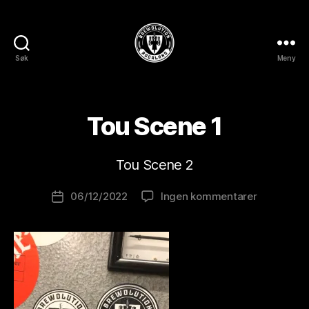
Søk
Meny
BREWOLUTION
ROGALAND
A
v
Tou Scene 1
B
r
e
Tou Scene 2
w
o
Innleggsforfatter
til
06/12/2022
Ingen kommentarer
l
Publiseringsdato
Tou
u
Scene
ti
1
o
n
is
t