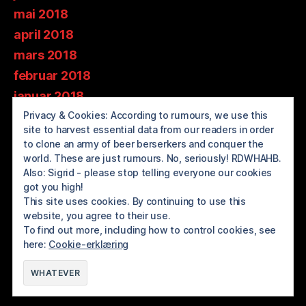
mai 2018
april 2018
mars 2018
februar 2018
januar 2018
Privacy & Cookies: According to rumours, we use this
desember 2017
site to harvest essential data from our readers in order
november 2017
to clone an army of beer berserkers and conquer the
oktober 2017
world. These are just rumours. No, seriously! RDWHAHB.
Also: Sigrid - please stop telling everyone our cookies
september 2017
got you high!
august 2017
This site uses cookies. By continuing to use this
website, you agree to their use.
juli 2017
To find out more, including how to control cookies, see
here:
Cookie-erklæring
© 2026
BREWOLUTION ROGALAND
Opp
↑