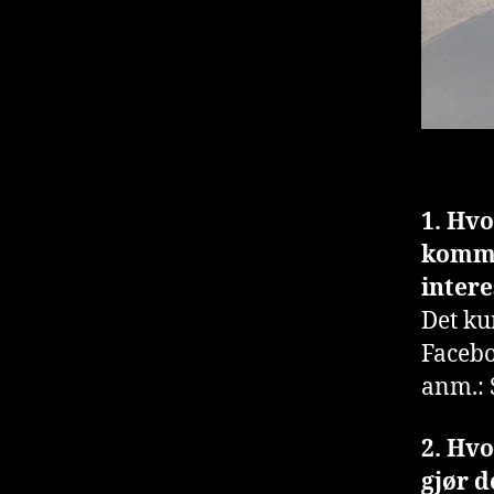
1. Hvo
kommun
intere
Det ku
Facebo
anm.: 
2. Hv
gjør 