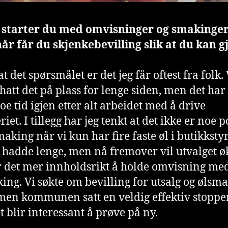
r starter du med omvisninger og smakinge
når får du skjenkebevilling slik at du kan g
 det spørsmålet er det jeg får oftest fra folk. 
hatt det på plass for lenge siden, men det har
oe tid igjen etter alt arbeidet med å drive
iet. I tillegg har jeg tenkt at det ikke er noe p
making når vi kun har fire faste øl i butikksty
 hadde lenge, men nå fremover vil utvalget øke
r det mer innholdsrikt å holde omvisning me
ing. Vi søkte om bevilling for utsalg og ølsma
men kommunen satt en veldig effektiv stopper
t blir interessant å prøve på ny.