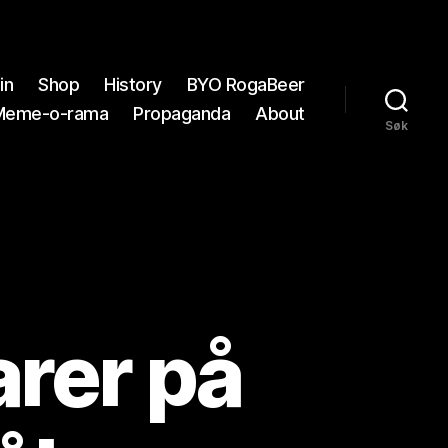
in
Shop
History
BYO RogaBeer
Meme-o-rama
Propaganda
About
Søk
arer på