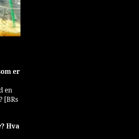
som er
d en
? [BRs
e
? Hva