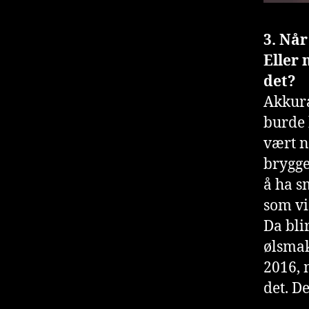
3. Nå
Eller 
det?
Akkurat
burde 
vært n
brygger
å ha s
som vi
Da bli
ølsmak
2016, 
det. De