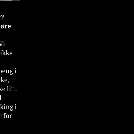
r?
jøre
Vi
 ikke
oeng i
rke,
 litt.
d
king i
 for