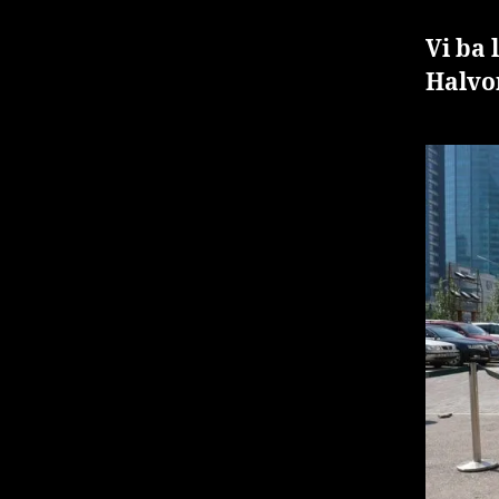
Vi ba 
Halvor