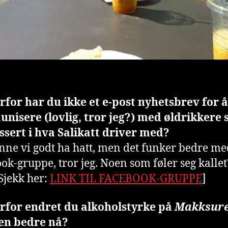
rfor har du ikke et e-post nyhetsbrev for å
isere (lovlig, tror jeg?) med øldrikkere 
ssert i hva Salikatt driver med?
nne vi godt ha hatt, men det funker bedre me
ok-gruppe, tror jeg. Noen som føler seg kallet
Sjekk her:
LINK TIL FACEBOOK-GRUPPE
]
orfor endret du alkoholstyrke på
Makksur
den bedre nå?