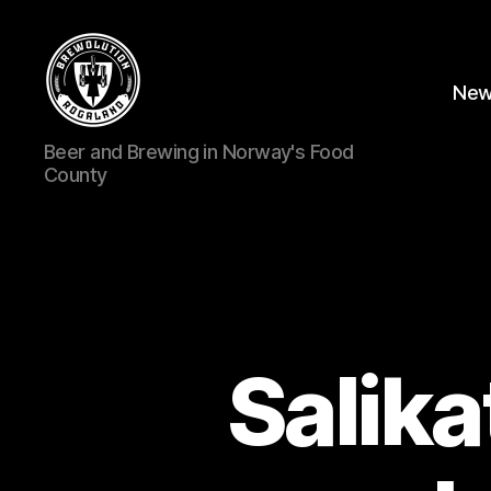
Ne
BREWOLUTION
Beer and Brewing in Norway's Food
ROGALAND
County
Salika