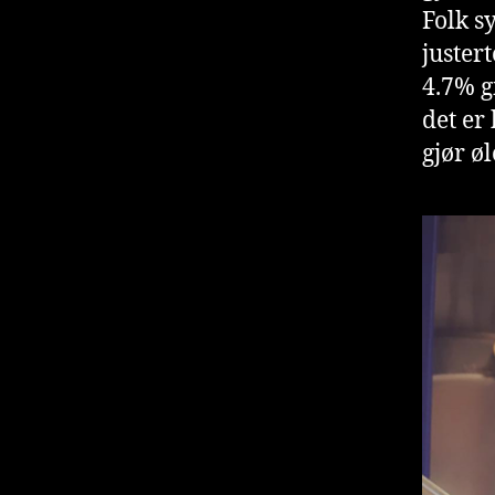
Folk s
justert
4.7% gi
det er
gjør øl