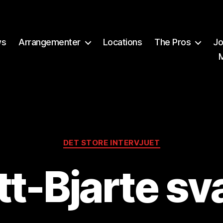
ws
Arrangementer
Locations
The Pros
Jo
Kategorier
DET STORE INTERVJUET
tt-Bjarte sv
A
v