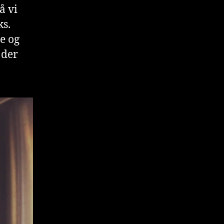
å vi
ks.
re og
 der