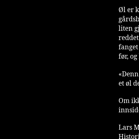
Øl er 
gårdsb
liten 
reddet
fanget
før, o
«Denne
et øl 
Om ikk
innsid
Lars M
Histor