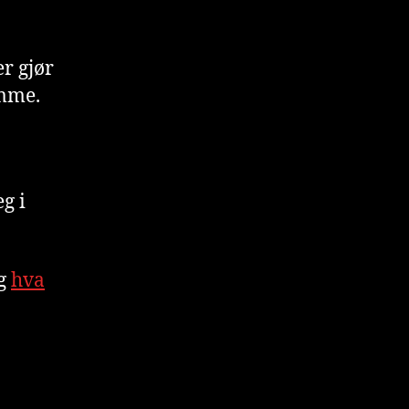
er gjør
emme.
g i
g
hva