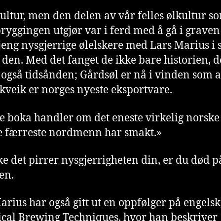
kultur, men den delen av vår felles ølkultur s
ryggingen utgjør var i ferd med å gå i graven
gjeng nysgjerrige ølelskere med Lars Marius i 
 den. Med det fanget de ikke bare historien, d
 også tidsånden; Gårdsøl er nå i vinden som a
g kveik er norges nyeste eksportvare.
 boka handler om det eneste virkelig norske 
de færreste nordmenn har smakt.»
e det pirrer nysgjerrigheten din, er du død p
en.
arius har også gitt ut en oppfølger på engelsk
ical Brewing Techniques, hvor han beskriver