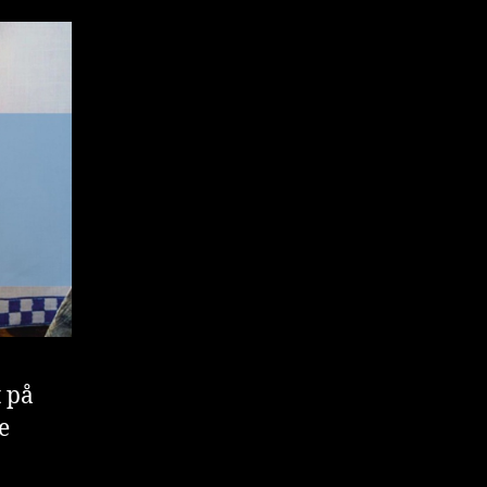
t på
e