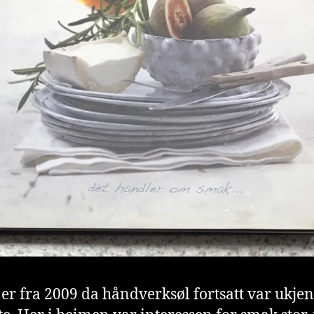
er fra 2009 da håndverksøl fortsatt var ukjen