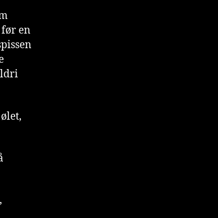
om
 før en
spissen
e
ldri
ølet,
å
,