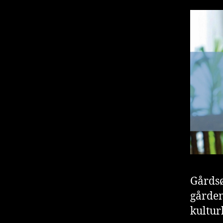
Gårdsø
gården
kultur