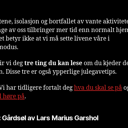
ene, isolasjon og bortfallet av vante aktivitet
ge av oss tilbringer mer tid enn normalt hj
t betyr ikke at vi må sette livene våre i
modus.
gir vi deg
tre ting du kan lese
om du kjeder de
. Disse tre er også ypperlige julegavetips.
Vi har tidligere fortalt deg
hva du skal se på
o
l høre på
.
: Gårdsøl av Lars Marius Garshol