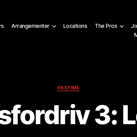
ws
Arrangementer
Locations
The Pros
Jo
Kategorier
PASTIME
A
v
sfordriv 3: 
B
r
e
w