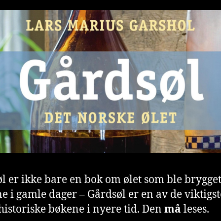
l er ikke bare en bok om ølet som ble brygge
e i gamle dager – Gårdsøl er en av de viktigst
historiske bøkene i nyere tid. Den
må
leses.