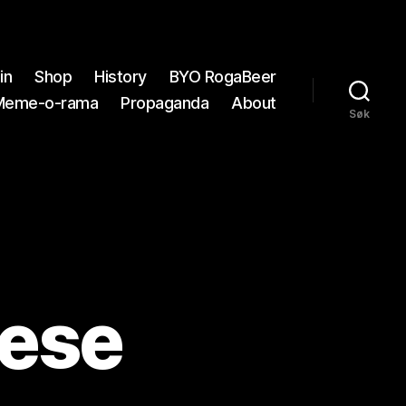
in
Shop
History
BYO RogaBeer
Meme-o-rama
Propaganda
About
Søk
Lese