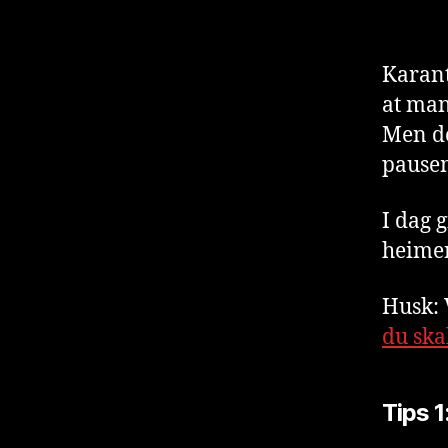
Karant
at man
Men de
pause
I dag 
heimen
Husk: 
du ska
Tips 1