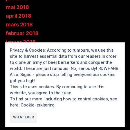
mai 2018
april 2018
mars 2018
februar 2018
januar 2018
desember 2017
Privacy & Cookies: According to rumours, we use this
site to harvest essential data from our readers in order
november 2017
to clone an army of beer berserkers and conquer the
oktober 2017
world. These are just rumours. No, seriously! RDWHAHB.
Also: Sigrid - please stop telling everyone our cookies
september 2017
got you high!
august 2017
This site uses cookies. By continuing to use this
website, you agree to their use.
juli 2017
To find out more, including how to control cookies, see
here:
Cookie-erklæring
© 2026
BREWOLUTION ROGALAND
Opp
↑