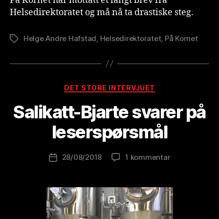
På Kornet har mottatt et langt brev fra
Helsedirektoratet og må nå ta drastiske steg.
Helge Andre Hafstad
,
Helsedirektoratet
,
På Kornet
Stikkord
A
Kategorier
DET STORE INTERVJUET
v
B
Salikatt-Bjarte svarer på
r
e
leserspørsmål
w
o
Innleggsforfatter
til
28/08/2018
1 kommentar
l
Publiseringsdato
Salikatt-
u
Bjarte
ti
svarer
o
på
n
leserspørsmål
is