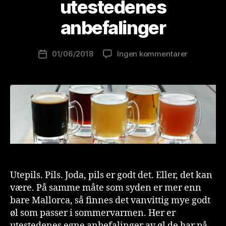
utestedenes
r
e
anbefalinger
w
o
Innleggsforfatter
til
01/06/2018
Ingen kommentarer
l
Publiseringsdato
Sommerøl
u
fra
ti
kran
o
–
n
utesteden
is
anbefaling
t
Utepils. Pils. Joda, pils er godt det. Eller, det kan
være. På samme måte som syden er mer enn
bare Mallorca, så finnes det vanvittig mye godt
øl som passer i sommervarmen. Her er
utestedenes egne anbefalinger av øl de har på