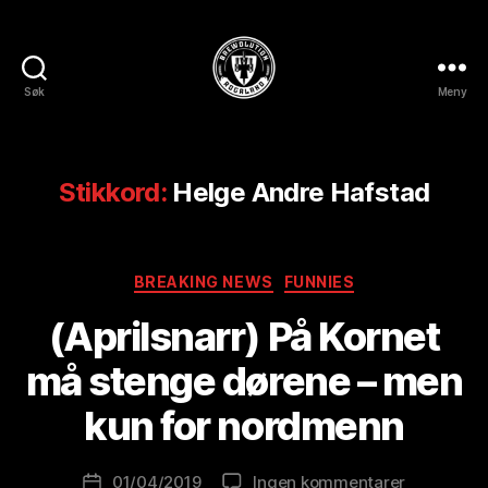
Søk
Meny
BREWOLUTION
ROGALAND
Stikkord:
Helge Andre Hafstad
Kategorier
BREAKING NEWS
FUNNIES
A
(Aprilsnarr) På Kornet
v
B
må stenge dørene – men
r
e
kun for nordmenn
w
o
Innleggsforfatter
til
01/04/2019
Ingen kommentarer
l
Publiseringsdato