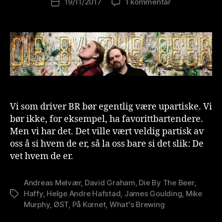
til
19/11/2017
1 kommentar
l
Publiseringsdato
Helge
u
Andre
ti
«Haffy»
o
Hafstad
n
om
is
Upskirts,
t
startups
og
oppkast
Vi som driver BR bør egentlig være upartiske. Vi
bør ikke, for eksempel, ha favorittbartendere.
Men vi har det. Det ville vært veldig partisk av
oss å si hvem de er, så la oss bare si det slik: De
vet hvem de er.
Andreas Melvær
,
David Graham
,
Die By The Beer
,
Haffy
,
Helge Andre Hafstad
,
James Goulding
,
Mike
Stikkord
Murphy
,
ØST
,
På Kornet
,
What's Brewing