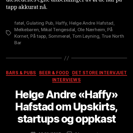
tapp akkurat nå.
fatøl
,
Gulating Pub
,
Haffy
,
Helge Andre Hafstad
,
Melkebaren
,
Mikal Tengesdal
,
Ole Nærheim
,
På
Stikkord
Kornet
,
På tapp
,
Sommerøl
,
Tom Løyning
,
True North
Bar
Kategorier
BARS & PUBS
BEER & FOOD
DET STORE INTERVJUET
INTERVIEWS
A
Helge Andre «Haffy»
v
B
Hafstad om Upskirts,
r
e
startups og oppkast
w
o
Innleggsforfatter