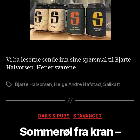
t
Vi ba leserne sende inn sine spørsmål til Bjarte
Halvorsen. Her er svarene.
Bjarte Halvorsen
,
Helge Andre Hafstad
,
Salikatt
Stikkord
Kategorier
BARS & PUBS
STAVANGER
A
Sommerøl fra kran –
v
B