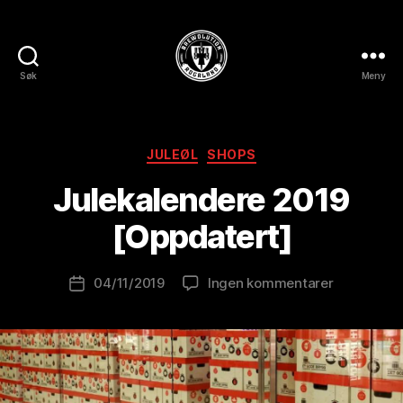
Søk
Meny
BREWOLUTION
ROGALAND
A
Kategorier
JULEØL
SHOPS
v
B
Julekalendere 2019
r
e
[Oppdatert]
w
o
Innleggsforfatter
til
04/11/2019
Ingen kommentarer
l
Publiseringsdato
Julekalend
u
2019
ti
[Oppdatert
o
n
is
t