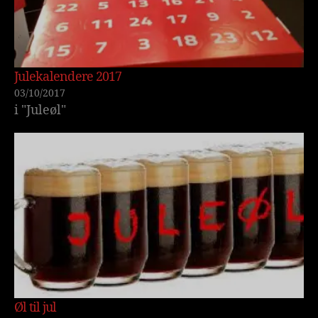
Julekalendere 2017
03/10/2017
i "Juleøl"
Øl til jul