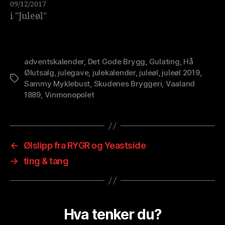
09/12/2017
i "Juleøl"
adventskalender
,
Det Gode Brygg
,
Gulating
,
Hå
Ølutsalg
,
julegave
,
julekalender
,
juleøl
,
juleøl 2019
,
Stikkord
Sammy Myklebust
,
Skudenes Bryggeri
,
Vaaland
1889
,
Vinmonopolet
←
Ølslipp fra RYGR og Yeastside
→
ting & tang
Hva tenker du?