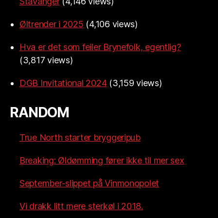
Stavanger
(4,146 views)
Øltrender i 2025
(4,106 views)
Hva er det som feiler Brynefolk, egentlig?
(3,817 views)
DGB Invitational 2024
(3,159 views)
RANDOM
True North starter bryggeripub
Breaking: Øldømming fører ikke til mer sex
September-slippet på Vinmonopolet
Vi drakk litt mere sterkøl i 2018.