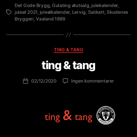
Det Gode Brygg
,
Gulating ølutsalg
,
julekalender
,
juleøl 2021
,
juleølkalender
,
Lervig
,
Salikatt
,
Skudenes
Stikkord
Bryggeri
,
Vaaland 1889
A
v
B
Kategorier
TING & TANG
r
e
ting & tang
w
o
Innleggsforfatter
til
02/12/2020
Ingen kommentarer
l
Publiseringsdato
ting
u
&
ti
tang
o
n
is
t