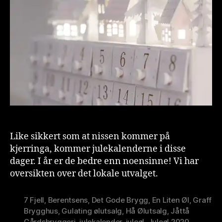
t
Like sikkert som at nissen kommer på
kjerringa, kommer julekalenderne i disse
dager. I år er de bedre enn noensinne! Vi har
oversikten over det lokale utvalget.
7 Fjell
,
Berentsens
,
Det Gode Brygg
,
En Liten Øl
,
Graff
Brygghus
,
Gulating ølutsalg
,
Hå Ølutsalg
,
Jåttå
Gårdsbryggeri
,
julekalender
,
juleøl
,
Juleøl 2020
,