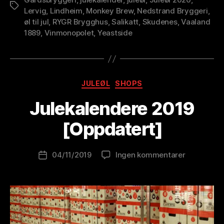
Stikkord
Lervig
,
Lindheim
,
Monkey Brew
,
Nedstrand Bryggeri
,
øl til jul
,
RYGR Brygghus
,
Salikatt
,
Skudenes
,
Vaaland
1889
,
Vinmonopolet
,
Yeastside
A
Kategorier
JULEØL
SHOPS
v
B
Julekalendere 2019
r
e
[Oppdatert]
w
o
Innleggsforfatter
til
04/11/2019
Ingen kommentarer
l
Publiseringsdato
Julekalend
u
2019
ti
[Oppdatert
o
n
is
t