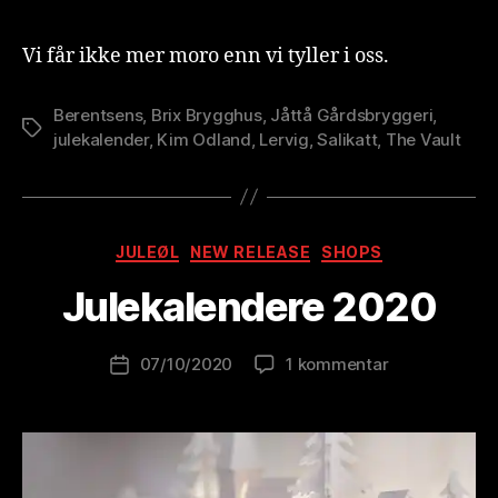
Vi får ikke mer moro enn vi tyller i oss.
Berentsens
,
Brix Brygghus
,
Jåttå Gårdsbryggeri
,
Stikkord
julekalender
,
Kim Odland
,
Lervig
,
Salikatt
,
The Vault
A
v
B
Kategorier
JULEØL
NEW RELEASE
SHOPS
r
e
Julekalendere 2020
w
o
Innleggsforfatter
til
07/10/2020
1 kommentar
l
Publiseringsdato
Julekalender
u
2020
ti
o
n
is