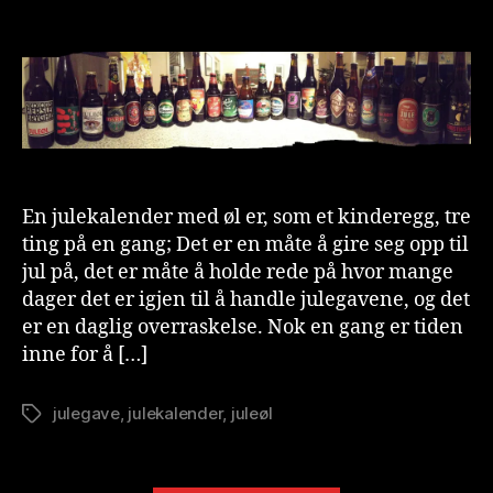
Julekalen
u
2018
ti
o
n
is
t
En julekalender med øl er, som et kinderegg, tre
ting på en gang; Det er en måte å gire seg opp til
jul på, det er måte å holde rede på hvor mange
dager det er igjen til å handle julegavene, og det
er en daglig overraskelse. Nok en gang er tiden
inne for å […]
julegave
,
julekalender
,
juleøl
Stikkord