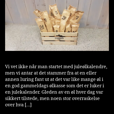
n
is
t
Vi vet ikke når man startet med juleølkalendre,
men vi antar at det stammer fra at en eller
annen luring fant ut at det var like mange øl i
en god gammeldags ølkasse som det er luker i
en julekalender. Gleden av en øl hver dag var
sikkert tilstede, men noen stor overraskelse
over hva […]